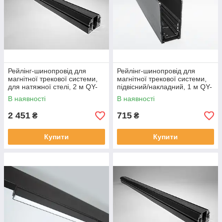
Рейлінг-шинопровід для
Рейлінг-шинопровід для
магнітної трекової системи,
магнітної трекової системи,
для натяжної стелі, 2 м QY-
підвісний/накладний, 1 м QY-
CX104B-20-2M-BK
CX102B-20-1M-BK
В наявності
В наявності
2 451
715
₴
₴
Купити
Купити