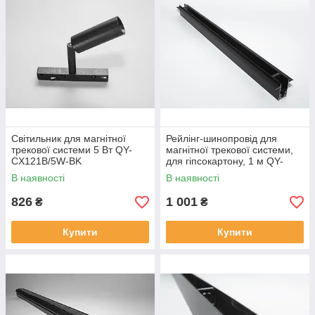
Світильник для магнітної
Рейлінг-шинопровід для
трекової системи 5 Вт QY-
магнітної трекової системи,
CX121B/5W-BK
для гіпсокартону, 1 м QY-
CX103B-35-1M-BK
В наявності
В наявності
826
1 001
₴
₴
Купити
Купити