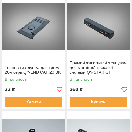
Прямий живильний з'єднувач
Торцева заглушка для треку
для магнітної трекової
20-ї серії QY-END CAP 20 BK
системи QY-STARIGHT
JOINT BK
В наявності
В наявності
33
260
₴
₴
Купити
Купити