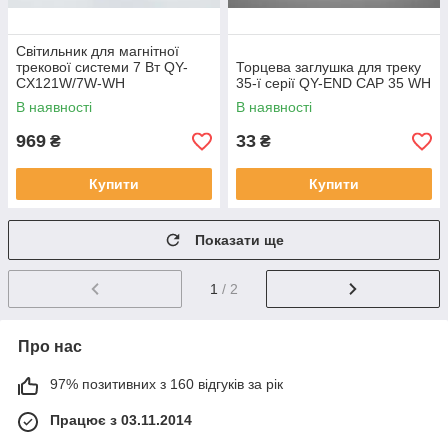
Світильник для магнітної
трекової системи 7 Вт QY-
Торцева заглушка для треку
CX121W/7W-WH
35-ї серії QY-END CAP 35 WH
В наявності
В наявності
969
33
₴
₴
Купити
Купити
Показати ще
1
/ 2
Про нас
97% позитивних з 160 відгуків за рік
Працює з 03.11.2014