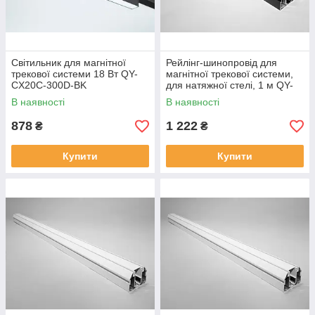
Світильник для магнітної
Рейлінг-шинопровід для
трекової системи 18 Вт QY-
магнітної трекової системи,
CX20C-300D-BK
для натяжної стелі, 1 м QY-
CX104B-20-1M-BK
В наявності
В наявності
878
1 222
₴
₴
Купити
Купити