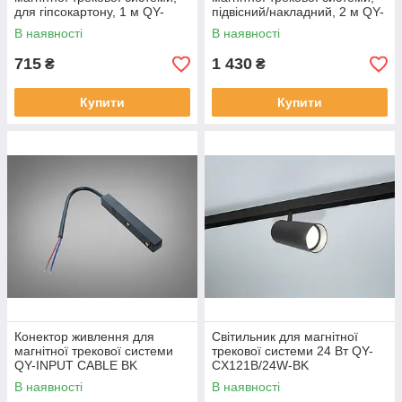
для гіпсокартону, 1 м QY-
підвісний/накладний, 2 м QY-
CX103B-20-1M-BK
CX102B-20-2M-BK
В наявності
В наявності
715
1 430
₴
₴
Купити
Купити
Конектор живлення для
Світильник для магнітної
магнітної трекової системи
трекової системи 24 Вт QY-
QY-INPUT CABLE BK
CX121B/24W-BK
В наявності
В наявності