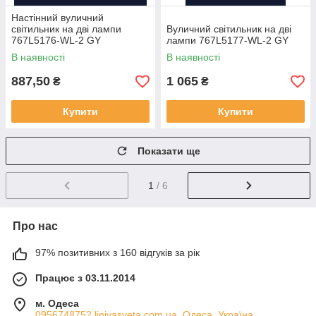
Настінний вуличний
світильник на дві лампи
Вуличний світильник на дві
767L5176-WL-2 GY
лампи 767L5177-WL-2 GY
В наявності
В наявності
887,50
1 065
₴
₴
Купити
Купити
Показати ще
1
/ 6
Про нас
97% позитивних з 160 відгуків за рік
Працює з 03.11.2014
м. Одеса
0956748752 liniyasveta.com.ua, Одеса, Україна