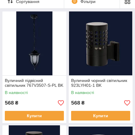
Сортування
0
Фільтри
Вуличний підвісний
Вуличний чорний світильник
світильник 767V3507-S-PL BK
923LYH01-1 BK
В наявності
В наявності
568
568
₴
₴
Купити
Купити