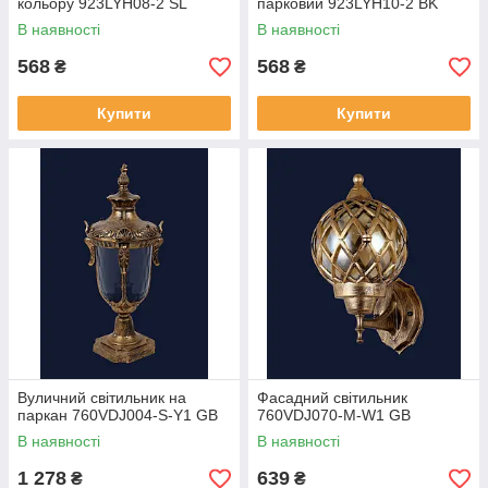
кольору 923LYH08-2 SL
парковий 923LYH10-2 BK
В наявності
В наявності
568
568
₴
₴
Купити
Купити
Вуличний світильник на
Фасадний світильник
паркан 760VDJ004-S-Y1 GB
760VDJ070-M-W1 GB
В наявності
В наявності
1 278
639
₴
₴