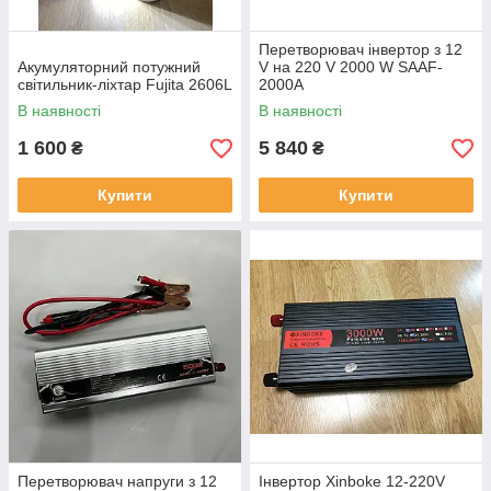
Перетворювач інвертор з 12
Акумуляторний потужний
V на 220 V 2000 W SAAF-
світильник-ліхтар Fujita 2606L
2000A
В наявності
В наявності
1 600
5 840
₴
₴
Купити
Купити
Перетворювач напруги з 12
Інвертор Xinboke 12-220V