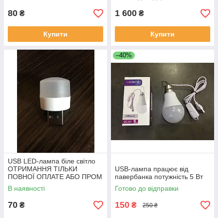
ОПЛАТОЇ
80
1 600
₴
₴
Купити
Купити
–40%
USB LED-лампа біле світло
ОТРИМАННЯ ТІЛЬКИ
USB-лампа працює від
ПОВНОЇ ОПЛАТЕ АБО ПРОМ
павербанка потужність 5 Вт
ОПЛАТОЇ
В наявності
Готово до відправки
70
150
₴
₴
250 ₴