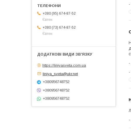
+380 (95) 674-87-52
Євген
+380 (73) 674-87-52
С
Євген
Н
д
с
https://liniyasveta.com.ua
liniya_sveta@ukr.net
+380956748752
+380956748752
+380956748752
Л