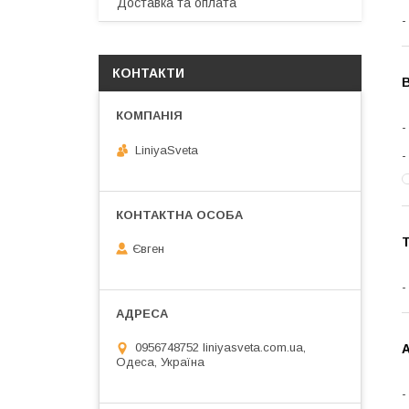
Доставка та оплата
КОНТАКТИ
LiniyaSveta
Т
Євген
0956748752 liniyasveta.com.ua,
А
Одеса, Україна