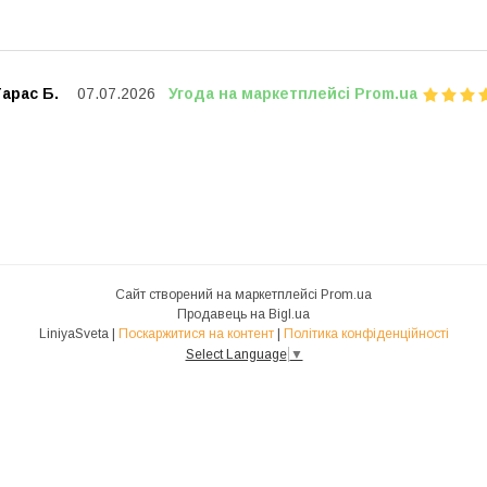
арас Б.
07.07.2026
Угода на маркетплейсі Prom.ua
Сайт створений на маркетплейсі
Prom.ua
Продавець на Bigl.ua
LiniyaSveta |
Поскаржитися на контент
|
Політика конфіденційності
Select Language
▼