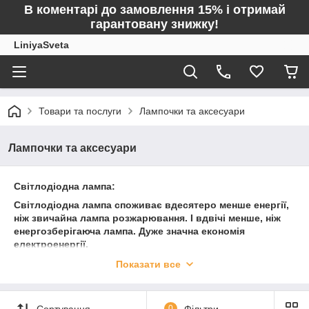
В коментарі до замовлення 15% і отримай
гарантовану знижку!
LiniyaSveta
Товари та послуги
Лампочки та аксесуари
Лампочки та аксесуари
Світлодіодна лампа:
Світлодіодна лампа споживає вдесятеро менше енергії,
ніж звичайна лампа розжарювання. І вдвічі менше, ніж
енергозберігаюча лампа. Дуже значна економія
електроенергії.
Термін служби світлодіодної лампи значно більший, ніж
Показати все
у звичайної лампочки. Світлодіодне освітлення чудово
підходить для економії енергії вдома, в офісі або на
підприємстві.
Сортування
0
Фільтри