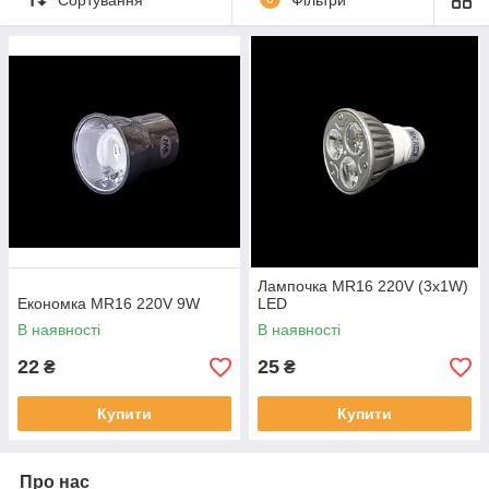
Світлодіодні лампочки виготовлені з екологічно
безпечних матеріалів, що не містять, наприклад:
ртуті. Лампи не випромінюють ультрафіолетове чи
інфрачервоне випромінювання. Купити світлодіодну
лампочку можна у нашому інтернет-магазині.
Лампочка MR16 220V (3x1W)
Економка MR16 220V 9W
LED
В наявності
В наявності
22
25
₴
₴
Купити
Купити
Про нас