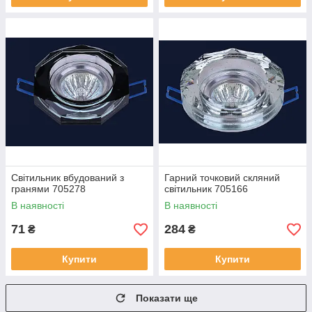
Світильник вбудований з
Гарний точковий скляний
гранями 705278
світильник 705166
В наявності
В наявності
71
284
₴
₴
Купити
Купити
Показати ще