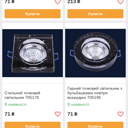
71
213
₴
₴
Купити
Купити
Гарний точковий світильник з
Стильний точковий
бульбашками повітря
світильник 705178
всередині 705196
В наявності
В наявності
71
71
₴
₴
Купити
Купити