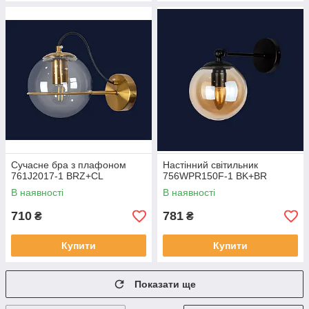
Сучасне бра з плафоном
Настінний світильник
761J2017-1 BRZ+CL
756WPR150F-1 BK+BR
В наявності
В наявності
710
781
₴
₴
Купити
Купити
Показати ще