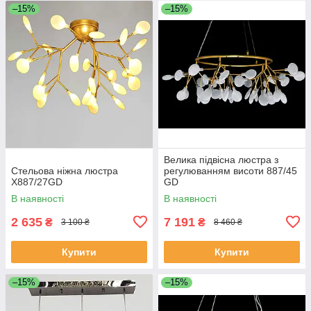
–15%
–15%
Велика підвісна люстра з
Стельова ніжна люстра
регулюванням висоти 887/45
X887/27GD
GD
В наявності
В наявності
2 635
7 191
₴
₴
3 100 ₴
8 460 ₴
Купити
Купити
–15%
–15%