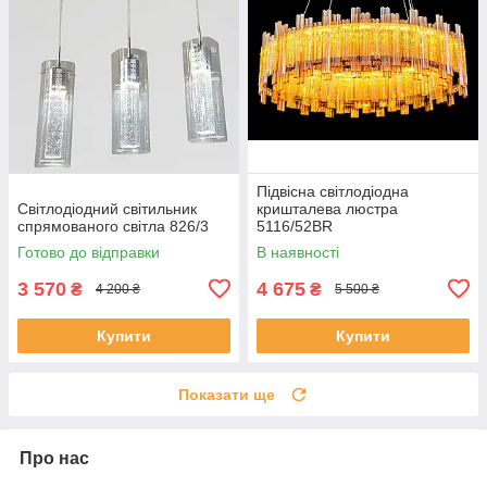
Підвісна світлодіодна
Світлодіодний світильник
кришталева люстра
спрямованого світла 826/3
5116/52BR
Готово до відправки
В наявності
3 570
4 675
₴
₴
4 200 ₴
5 500 ₴
Купити
Купити
Показати ще
Про нас