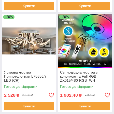
Купити
Купити
–20%
–20%
Яскрава люстра
Світлодіодна люстра з
Припотолочная L78586/7
колонкою та Full RGB
LED (CR)
ZX015/480-RGB -WH
Готово до відправки
Готово до відправки
2 528
1 902,40
₴
₴
3 160 ₴
2 378 ₴
Купити
Купити