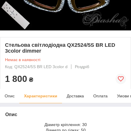
Стельова світлодіодна QX2524/5S BR LED
3color dimmer
Немає в наявності
Код: QX2524/5S BR LED 3color d
Роздріб
1 800
₴
Опис
Характеристики
Доставка
Оплата
Умови 
Опис
Діаметр кріплення: 30
Діаметр по гілках: 50