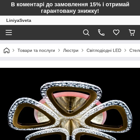
В коментарі до замовлення 15% і отримай
гарантовану знижку!
LiniyaSveta
Товари та послуги
Люстри
Світлодіодні LED
Стел