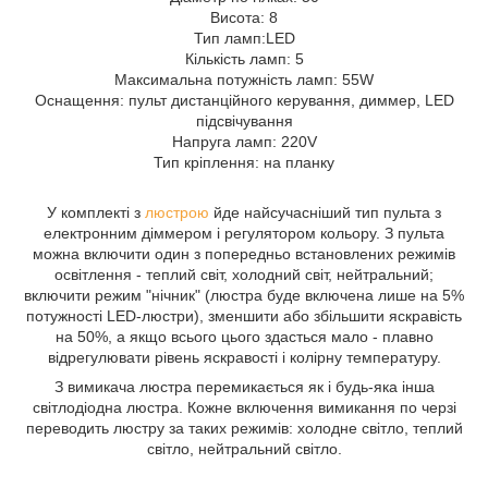
Висота: 8
Тип ламп:LED
Кількість ламп: 5
Максимальна потужність ламп: 55W
Оснащення: пульт дистанційного керування, диммер, LED
підсвічування
Напруга ламп: 220V
Тип кріплення: на планку
У комплекті з
люстрою
йде найсучасніший тип пульта з
електронним діммером і регулятором кольору. З пульта
можна включити один з попередньо встановлених режимів
освітлення - теплий світ, холодний світ, нейтральний;
включити режим "нічник" (люстра буде включена лише на 5%
потужності LED-люстри), зменшити або збільшити яскравість
на 50%, а якщо всього цього здасться мало - плавно
відрегулювати рівень яскравості і колірну температуру.
З вимикача люстра перемикається як і будь-яка інша
світлодіодна люстра. Кожне включення вимикання по черзі
переводить люстру за таких режимів: холодне світло, теплий
світло, нейтральний світло.