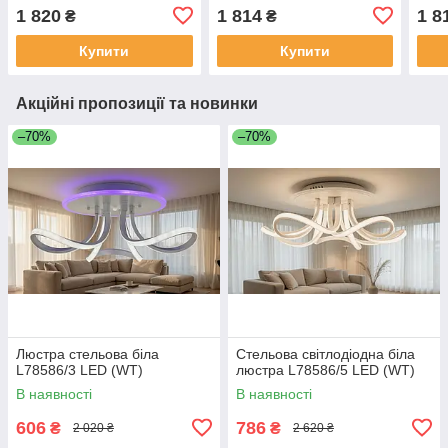
3color dimmer
1 820
1 814
1 8
₴
₴
Купити
Купити
Акційні пропозиції та новинки
–70%
–70%
Люстра стельова біла
Стельова світлодіодна біла
L78586/3 LED (WT)
люстра L78586/5 LED (WT)
В наявності
В наявності
606
786
₴
₴
2 020 ₴
2 620 ₴