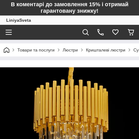
В коментарі до замовлення 15% і отримай
гарантовану знижку!
LiniyaSveta
Товари та послуги
Люстри
Кришталеві люстри
Су