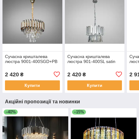
Сучасна кришталева
Сучасна кришталева
Суча
люстра 9001-400SGD+PB
люстра 901-400SL satin
люс
2 420
2 420
2 9
₴
₴
Купити
Купити
Акційні пропозиції та новинки
–40%
–15%