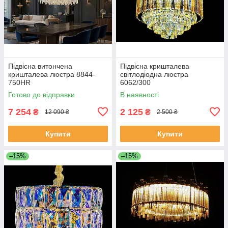
Підвісна витончена
Підвісна кришталева
кришталева люстра 8844-
світлодіодна люстра
750HR
6062/300
Готово до відправки
В наявності
7 254
2 125
₴
₴
12 090 ₴
2 500 ₴
Купити
Купити
–15%
–15%