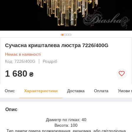
Сучасна кришталева люстра 7226/400G
Немає в наявності
Код: 7226/400G
Роздріб
1 680
₴
Опис
Характеристики
Доставка
Оплата
Умови 
Опис
Діаметр по гілках: 40
Висота: 100
Тип лампи:лампа розжарювання, економка, або світлодіодна