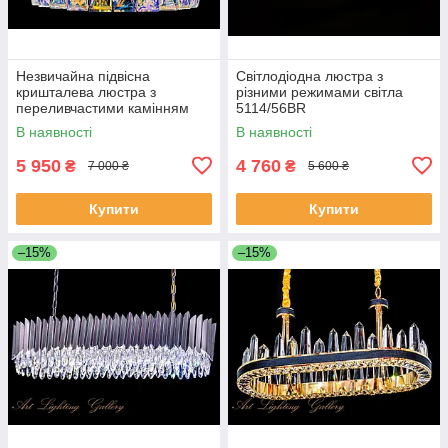
Незвичайна підвісна
Світлодіодна люстра з
кришталева люстра з
різними режимами світла
переливчастими камінням
5114/56BR
J028/500
В наявності
В наявності
5 950
4 760
₴
₴
7 000 ₴
5 600 ₴
Купити
Купити
–15%
–15%