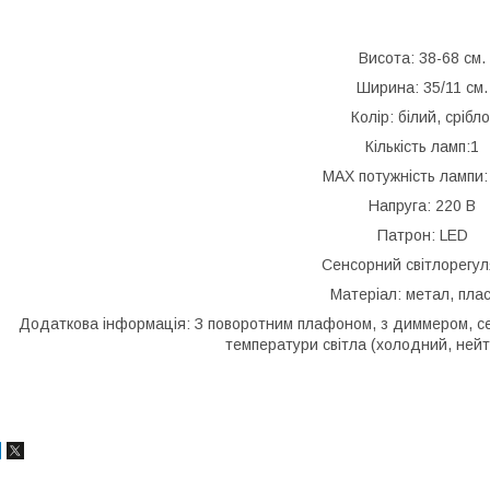
Висота: 38-68 см.
Ширина: 35/11 см.
Колір: білий, срібло
Кількість ламп:1
MAX потужність лампи:
Напруга: 220 В
Патрон: LED
Сенсорний світлорегу
Матеріал: метал, пла
Додаткова інформація: З поворотним плафоном, з диммером, се
температури світла (холодний, нейт