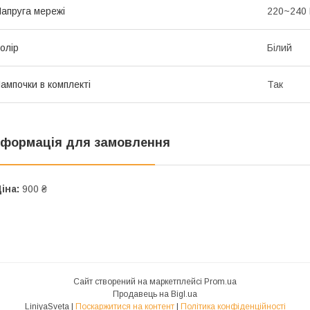
апруга мережі
220~240
олір
Білий
ампочки в комплекті
Так
нформація для замовлення
іна:
900 ₴
Сайт створений на маркетплейсі
Prom.ua
Продавець на Bigl.ua
LiniyaSveta |
Поскаржитися на контент
|
Політика конфіденційності