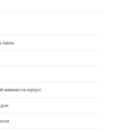
а лампа
й вимикач на корпусі
одна
коля