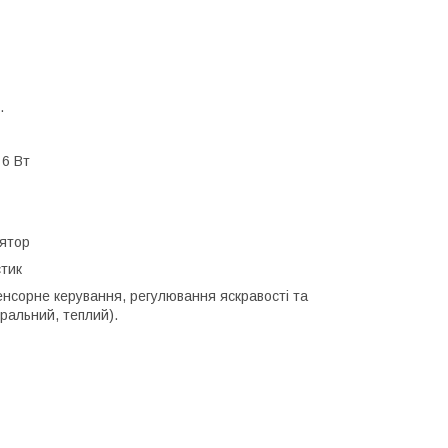
.
 6 Вт
лятор
стик
нсорне керування, регулювання яскравості та
ральний, теплий).