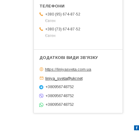
+380 (95) 674-87-52
Євген
+380 (73) 674-87-52
Євген
https://liniyasveta.com.ua
liniya_sveta@ukr.net
+380956748752
+380956748752
+380956748752