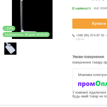
В наявності
Код:
NSM-
Купити
–10%
Залишилось
0
0
днів
0
0
0
0
0
0
+380 (95) 674-87-52
Євген
повернення товару п
У компанії підключені
будь-який товар не п