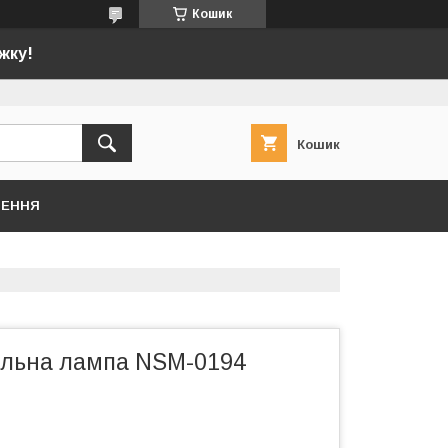
Кошик
жку!
Кошик
НЕННЯ
ільна лампа NSM-0194