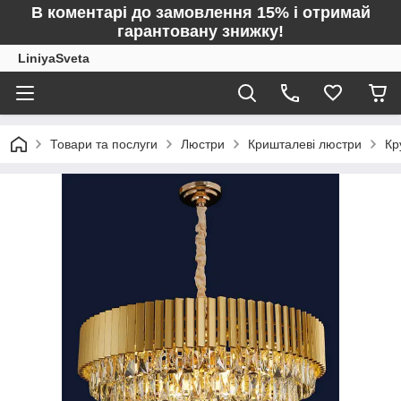
В коментарі до замовлення 15% і отримай
гарантовану знижку!
LiniyaSveta
Товари та послуги
Люстри
Кришталеві люстри
Кр