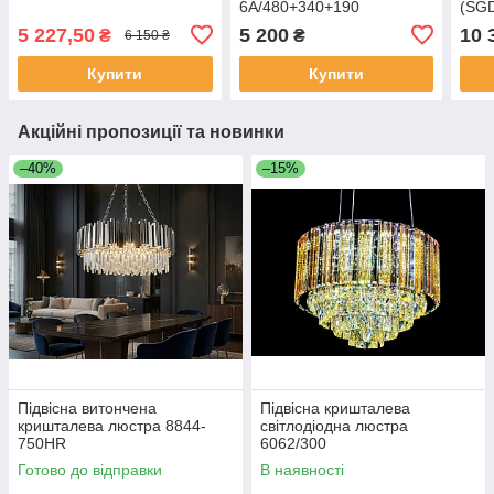
6A/480+340+190
(SGD
5 227,50
5 200
10 
₴
₴
6 150 ₴
Купити
Купити
Акційні пропозиції та новинки
–40%
–15%
Підвісна витончена
Підвісна кришталева
кришталева люстра 8844-
світлодіодна люстра
750HR
6062/300
Готово до відправки
В наявності