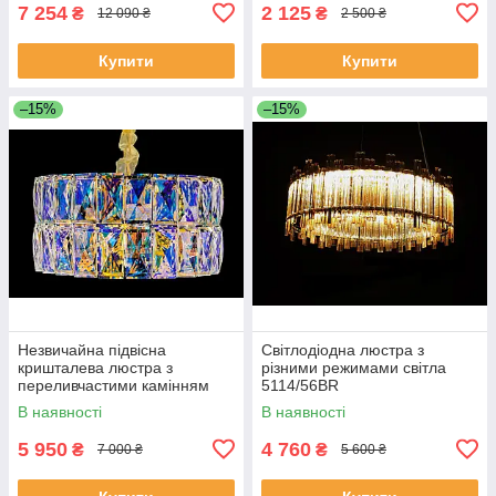
7 254
2 125
₴
₴
12 090 ₴
2 500 ₴
Купити
Купити
–15%
–15%
Незвичайна підвісна
Світлодіодна люстра з
кришталева люстра з
різними режимами світла
переливчастими камінням
5114/56BR
J028/500
В наявності
В наявності
5 950
4 760
₴
₴
7 000 ₴
5 600 ₴