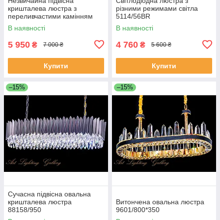
Незвичайна підвісна
Світлодіодна люстра з
кришталева люстра з
різними режимами світла
переливчастими камінням
5114/56BR
J028/500
В наявності
В наявності
5 950
4 760
₴
₴
7 000 ₴
5 600 ₴
Купити
Купити
–15%
–15%
Сучасна підвісна овальна
кришталева люстра
Витончена овальна люстра
88158/950
9601/800*350