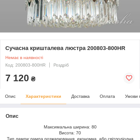
Сучасна кришталева люстра 200803-800HR
Немає в наявності
Код: 200803-800HR
Роздріб
7 120
₴
Опис
Характеристики
Доставка
Оплата
Умови 
Опис
Максимальна ширина: 80
Висота: 70
Тип лампи:лампа розжарювання, економка, або світлодіодна