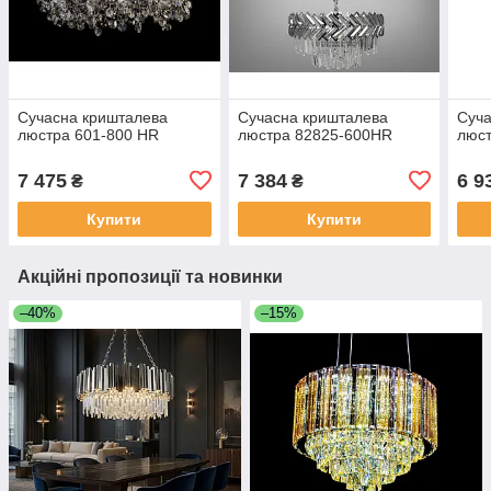
Сучасна кришталева
Сучасна кришталева
Суча
люстра 601-800 HR
люстра 82825-600HR
люс
7 475
7 384
6 9
₴
₴
Купити
Купити
Акційні пропозиції та новинки
–40%
–15%