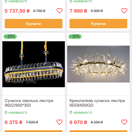
В наявності
В наявності
5 737,50
7 990
₴
₴
6 750 ₴
9 400 ₴
Купити
Купити
–15%
–15%
Сучасна овальна люстра
Кришталева сучасна люстра
9602/900*350
8559/600GD
В наявності
В наявності
6 375
6 970
₴
₴
7 500 ₴
8 200 ₴