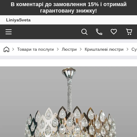
В коментарі до замовлення 15% і отримай
гарантовану знижку!
LiniyaSveta
Товари та послуги
Люстри
Кришталеві люстри
Су