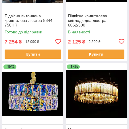
Підвісна витончена
Підвісна кришталева
кришталева люстра 8844-
світлодіодна люстра
750HR
6062/300
Готово до відправки
В наявності
7 254
2 125
₴
₴
12 090 ₴
2 500 ₴
Купити
Купити
–15%
–15%