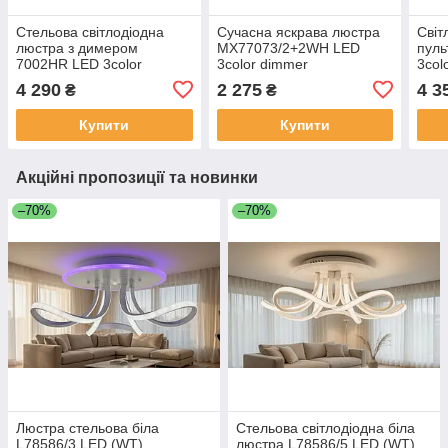
Стельова світлодіодна
Сучасна яскрава люстра
Світ
люстра з димером
MX77073/2+2WH LED
пуль
7002HR LED 3color
3color dimmer
3col
dimmer
4 290
2 275
4 3
₴
₴
Купити
Купити
Акційні пропозиції та новинки
–70%
–70%
Люстра стельова біла
Стельова світлодіодна біла
L78586/3 LED (WT)
люстра L78586/5 LED (WT)