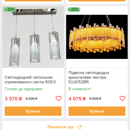
–15%
–15%
Підвісна світлодіодна
Світлодіодний світильник
кришталева люстра
спрямованого світла 826/3
5116/52BR
Готово до відправки
В наявності
3 570
4 675
₴
₴
4 200 ₴
5 500 ₴
Купити
Купити
Показати ще