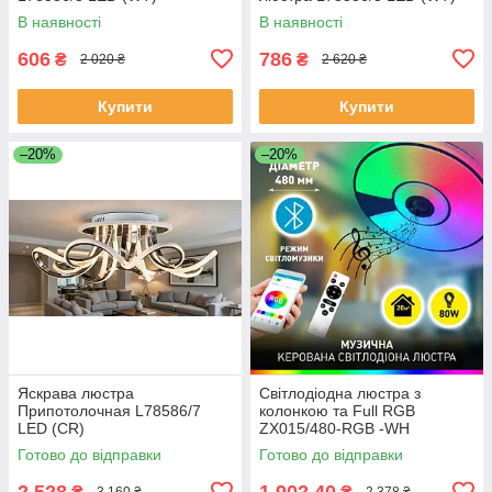
В наявності
В наявності
606
786
₴
₴
2 020 ₴
2 620 ₴
Купити
Купити
–20%
–20%
Яскрава люстра
Світлодіодна люстра з
Припотолочная L78586/7
колонкою та Full RGB
LED (CR)
ZX015/480-RGB -WH
Готово до відправки
Готово до відправки
2 528
1 902,40