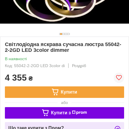
Світлодіодна яскрава сучасна люстра 55042-
2-2GD LED 3color dimmer
В наявності
Код: 55042-2-2GD LED 3color di
Роздріб
4 355
₴
Купити
або
Купити з
Що таке купити з Пром?