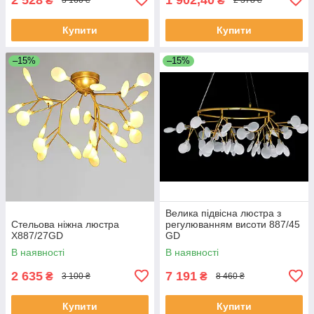
₴
₴
3 160 ₴
2 378 ₴
Купити
Купити
–15%
–15%
Велика підвісна люстра з
Стельова ніжна люстра
регулюванням висоти 887/45
X887/27GD
GD
В наявності
В наявності
2 635
7 191
₴
₴
3 100 ₴
8 460 ₴
Купити
Купити