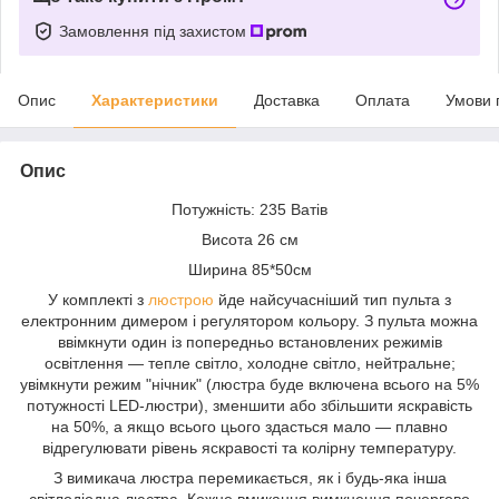
Замовлення під захистом
Опис
Характеристики
Доставка
Оплата
Умови 
Опис
Потужність: 235 Ватів
Висота 26 см
Ширина 85*50см
У комплекті з
люстрою
йде найсучасніший тип пульта з
електронним димером і регулятором кольору. З пульта можна
ввімкнути один із попередньо встановлених режимів
освітлення — тепле світло, холодне світло, нейтральне;
увімкнути режим "нічник" (люстра буде включена всього на 5%
потужності LED-люстри), зменшити або збільшити яскравість
на 50%, а якщо всього цього здасться мало — плавно
відрегулювати рівень яскравості та колірну температуру.
З вимикача люстра перемикається, як і будь-яка інша
світлодіодна люстра. Кожне вмикання вимкнення почергово