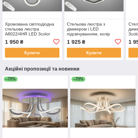
Хромована світлодіодна
Стельова люстра з
Стел
стельова люстра
діммером і LED
дим
A8022/4HR LED 3color
підсвічуванням, колір
3col
dimmer
чорний хром
1 950
1 925
1 9
₴
₴
AS8060/4BHR LED 3color
dimmer
Купити
Купити
Акційні пропозиції та новинки
–70%
–70%