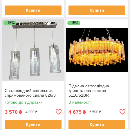
Купити
Купити
–15%
–15%
Підвісна світлодіодна
Світлодіодний світильник
кришталева люстра
спрямованого світла 826/3
5116/52BR
Готово до відправки
В наявності
3 570
4 675
₴
₴
4 200 ₴
5 500 ₴
Купити
Купити