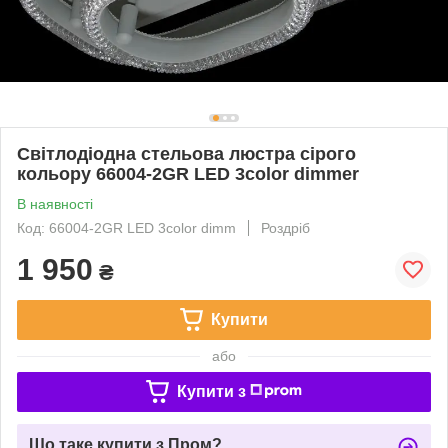
Світлодіодна стельова люстра сірого
кольору 66004-2GR LED 3color dimmer
В наявності
Код: 66004-2GR LED 3color dimm
Роздріб
1 950
₴
Купити
або
Купити з
Що таке купити з Пром?