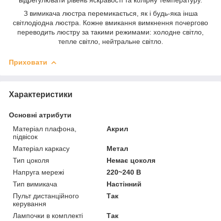
З вимикача люстра перемикається, як і будь-яка інша
світлодіодна люстра. Кожне вмикання вимкнення почергово
переводить люстру за такими режимами: холодне світло,
тепле світло, нейтральне світло.
Приховати
Характеристики
Основні атрибути
Матеріал плафона,
Акрил
підвісок
Матеріал каркасу
Метал
Тип цоколя
Немає цоколя
Напруга мережі
220~240 В
Тип вимикача
Настінний
Пульт дистанційного
Так
керування
Лампочки в комплекті
Так