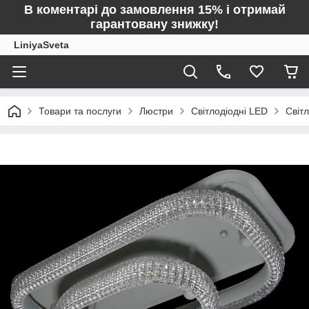
В коментарі до замовлення 15% і отримай
гарантовану знижку!
LiniyaSveta
Товари та послуги
Люстри
Світлодіодні LED
Світ