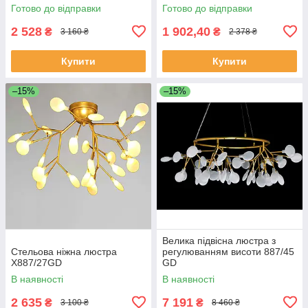
Готово до відправки
Готово до відправки
2 528
1 902,40
₴
₴
3 160 ₴
2 378 ₴
Купити
Купити
–15%
–15%
Велика підвісна люстра з
Стельова ніжна люстра
регулюванням висоти 887/45
X887/27GD
GD
В наявності
В наявності
2 635
7 191
₴
₴
3 100 ₴
8 460 ₴