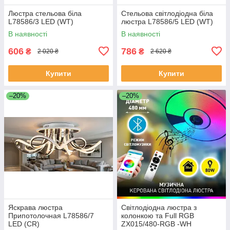
Люстра стельова біла
Стельова світлодіодна біла
L78586/3 LED (WT)
люстра L78586/5 LED (WT)
В наявності
В наявності
606
786
₴
₴
2 020 ₴
2 620 ₴
Купити
Купити
–20%
–20%
Яскрава люстра
Світлодіодна люстра з
Припотолочная L78586/7
колонкою та Full RGB
LED (CR)
ZX015/480-RGB -WH