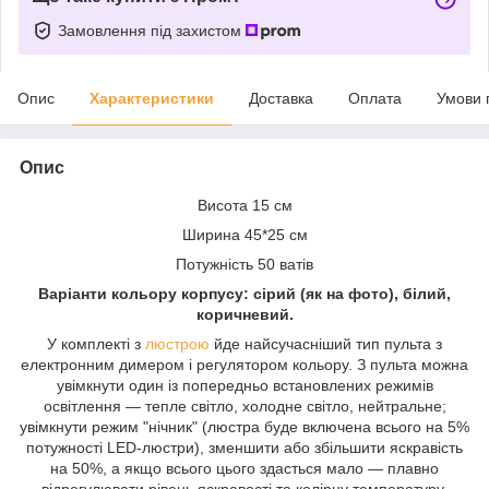
Замовлення під захистом
Опис
Характеристики
Доставка
Оплата
Умови 
Опис
Висота 15 см
Ширина 45*25 см
Потужність 50 ватів
Варіанти кольору корпусу: сірий (як на фото), білий,
коричневий.
У комплекті з
люстрою
йде найсучасніший тип пульта з
електронним димером і регулятором кольору. З пульта можна
увімкнути один із попередньо встановлених режимів
освітлення — тепле світло, холодне світло, нейтральне;
увімкнути режим "нічник" (люстра буде включена всього на 5%
потужності LED-люстри), зменшити або збільшити яскравість
на 50%, а якщо всього цього здасться мало — плавно
відрегулювати рівень яскравості та колірну температуру.