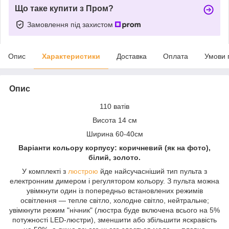
Що таке купити з Пром?
Замовлення під захистом
Опис
Характеристики
Доставка
Оплата
Умови 
Опис
110 ватів
Висота 14 см
Ширина 60-40см
Варіанти кольору корпусу: коричневий (як на фото),
білий, золото.
У комплекті з
люстрою
йде найсучасніший тип пульта з
електронним димером і регулятором кольору. З пульта можна
увімкнути один із попередньо встановлених режимів
освітлення — тепле світло, холодне світло, нейтральне;
увімкнути режим "нічник" (люстра буде включена всього на 5%
потужності LED-люстри), зменшити або збільшити яскравість