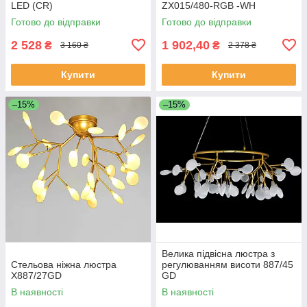
LED (CR)
ZX015/480-RGB -WH
Готово до відправки
Готово до відправки
2 528
1 902,40
₴
₴
3 160 ₴
2 378 ₴
Купити
Купити
–15%
–15%
Велика підвісна люстра з
Стельова ніжна люстра
регулюванням висоти 887/45
X887/27GD
GD
В наявності
В наявності