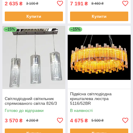
2 635
7 191
₴
₴
3 100 ₴
8 460 ₴
Купити
Купити
–15%
–15%
Підвісна світлодіодна
Світлодіодний світильник
кришталева люстра
спрямованого світла 826/3
5116/52BR
Готово до відправки
В наявності
3 570
4 675
₴
₴
4 200 ₴
5 500 ₴