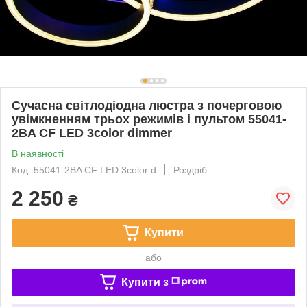
Сучасна світлодіодна люстра з почерговою
увімкненням трьох режимів і пультом 55041-
2BA CF LED 3color dimmer
В наявності
Код: 55041-2BA CF LED 3color d
Роздріб
2 250
₴
Купити
або
Купити з