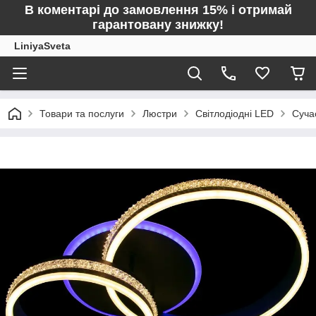
В коментарі до замовлення 15% і отримай
гарантовану знижку!
LiniyaSveta
Товари та послуги
Люстри
Світлодіодні LED
Суча