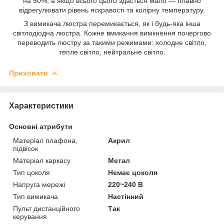
на 50%, а якщо всього цього здасться мало — плавно
відрегулювати рівень яскравості та колірну температуру.
З вимикача люстра перемикається, як і будь-яка інша
світлодіодна люстра. Кожне вмикання вимкнення почергово
переводить люстру за такими режимами: холодне світло,
тепле світло, нейтральне світло.
Приховати
Характеристики
Основні атрибути
Матеріал плафона,
Акрил
підвісок
Матеріал каркасу
Метал
Тип цоколя
Немає цоколя
Напруга мережі
220~240 В
Тип вимикача
Настінний
Пульт дистанційного
Так
керування