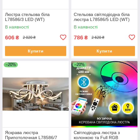
Люстра стельова біла
Стельова світлодіодна біла
L78586/3 LED (WT)
люстра L78586/5 LED (WT)
В наявності
В наявності
606
786
₴
₴
2 020 ₴
2 620 ₴
Купити
Купити
–20%
–20%
Яскрава люстра
Світлодіодна люстра з
Припотолочная L78586/7
колонкою та Full RGB