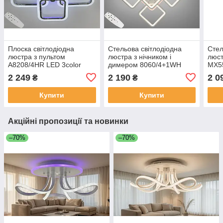
Плоска світлодіодна
Стельова світлодіодна
Стел
люстра з пультом
люстра з нічником і
люст
A8208/4HR LED 3color
димером 8060/4+1WH
MX5
dimmer
LED 3color dimmer
3col
2 249
2 190
2 0
₴
₴
Купити
Купити
Акційні пропозиції та новинки
–70%
–70%