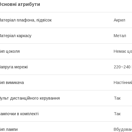
Основні атрибути
атеріал плафона, підвісок
Акрил
атеріал каркасу
Метал
ип цоколя
Немає цо
апруга мережі
220~240
ип вимикача
Настінни
ульт дистанційного керування
Так
ампочки в комплекті
Так
ип лампи
Вбудован