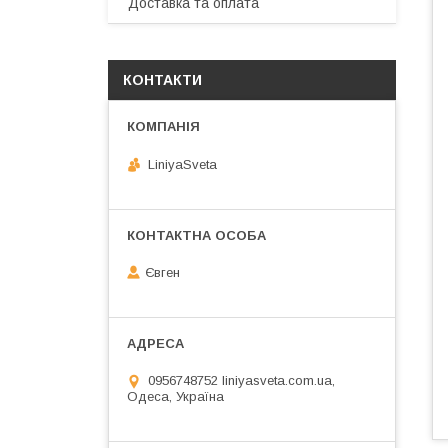
Доставка та оплата
КОНТАКТИ
LiniyaSveta
Євген
0956748752 liniyasveta.com.ua,
Одеса, Україна