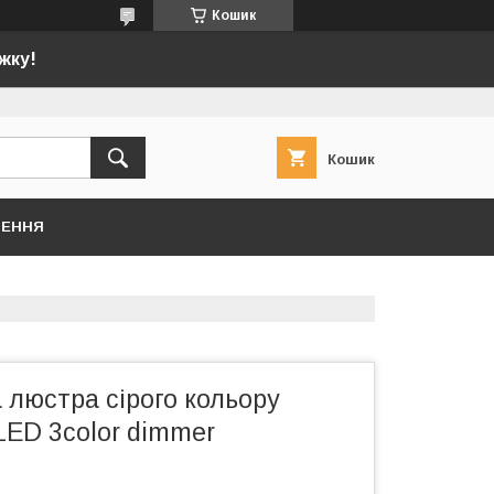
Кошик
жку!
Кошик
НЕННЯ
 люстра сірого кольору
LED 3color dimmer