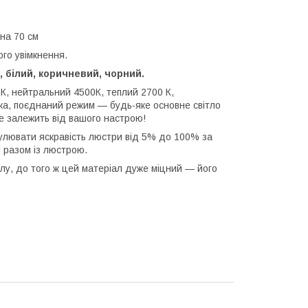
ина 70 см
ого увімкнення.
, білий, коричневий, чорний.
К, нейтральний 4500К, теплий 2700 К,
ітка, поєднаний режим — будь-яке основне світло
се залежить від вашого настрою!
улювати яскравість люстри від 5% до 100% за
 разом із люстрою.
илу, до того ж цей матеріал дуже міцний — його