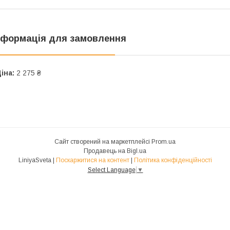
нформація для замовлення
іна:
2 275 ₴
Сайт створений на маркетплейсі
Prom.ua
Продавець на Bigl.ua
LiniyaSveta |
Поскаржитися на контент
|
Політика конфіденційності
Select Language
▼