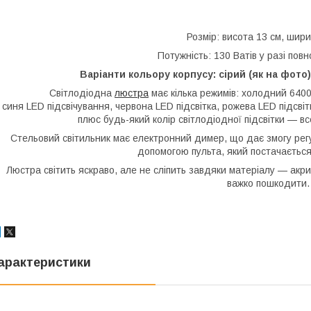
Розмір: висота 13 см, шир
Потужність: 130 Ватів у разі повн
Варіанти кольору корпусу: сірий (як на фото)
Світлодіодна
люстра
має кілька режимів: холодний 6400
синя LED підсвічування, червона LED підсвітка, рожева LED підсв
плюс будь-який колір світлодіодної підсвітки — в
Стельовий світильник має електронний димер, що дає змогу рег
допомогою пульта, який постачається
Люстра світить яскраво, але не сліпить завдяки матеріалу — акр
важко пошкодити.
арактеристики