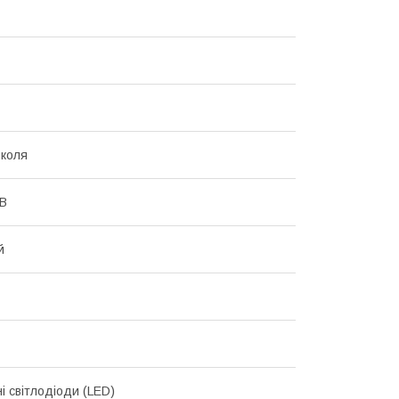
коля
 В
й
і світлодіоди (LED)