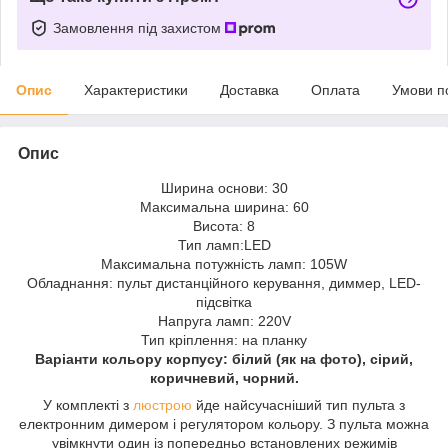
Замовлення під захистом
Опис
Характеристики
Доставка
Оплата
Умови п
Опис
Ширина основи: 30
Максимальна ширина: 60
Висота: 8
Тип ламп:LED
Максимальна потужність ламп: 105W
Обладнання: пульт дистанційного керування, диммер, LED-
підсвітка
Напруга ламп: 220V
Тип кріплення: на планку
Варіанти кольору корпусу: білий (як на фото), сірий,
коричневий, чорний.
У комплекті з
люстрою
йде найсучасніший тип пульта з
електронним димером і регулятором кольору. З пульта можна
увімкнути один із попередньо встановлених режимів