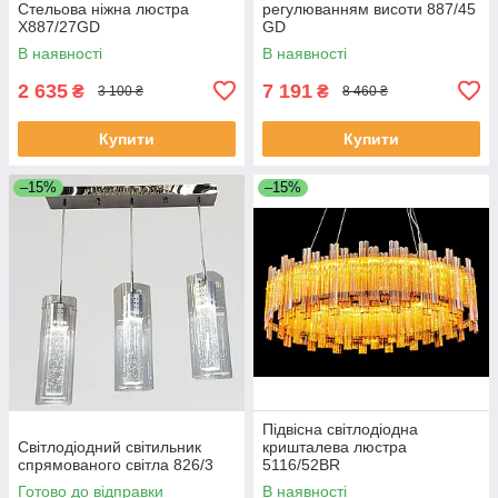
Стельова ніжна люстра
регулюванням висоти 887/45
X887/27GD
GD
В наявності
В наявності
2 635
7 191
₴
₴
3 100 ₴
8 460 ₴
Купити
Купити
–15%
–15%
Підвісна світлодіодна
Світлодіодний світильник
кришталева люстра
спрямованого світла 826/3
5116/52BR
Готово до відправки
В наявності