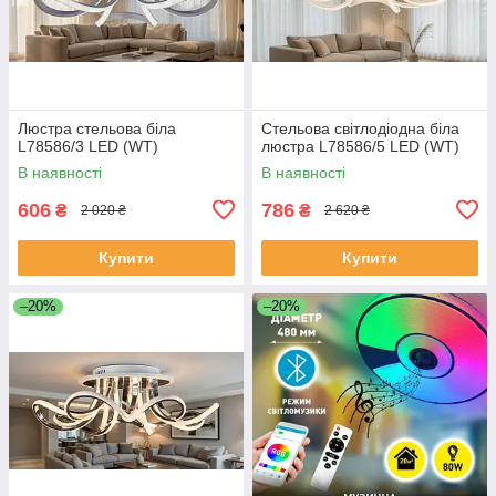
Люстра стельова біла
Стельова світлодіодна біла
L78586/3 LED (WT)
люстра L78586/5 LED (WT)
В наявності
В наявності
606
786
₴
₴
2 020 ₴
2 620 ₴
Купити
Купити
–20%
–20%