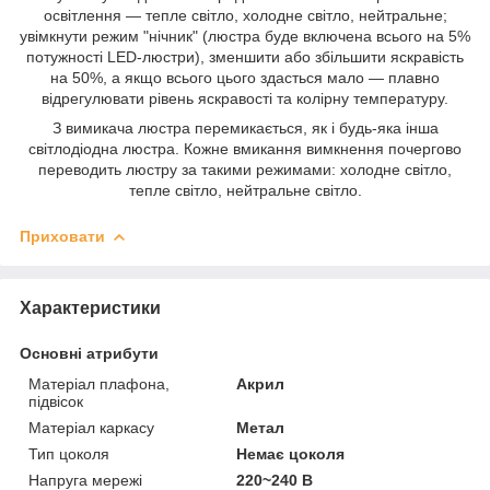
освітлення — тепле світло, холодне світло, нейтральне;
увімкнути режим "нічник" (люстра буде включена всього на 5%
потужності LED-люстри), зменшити або збільшити яскравість
на 50%, а якщо всього цього здасться мало — плавно
відрегулювати рівень яскравості та колірну температуру.
З вимикача люстра перемикається, як і будь-яка інша
світлодіодна люстра. Кожне вмикання вимкнення почергово
переводить люстру за такими режимами: холодне світло,
тепле світло, нейтральне світло.
Приховати
Характеристики
Основні атрибути
Матеріал плафона,
Акрил
підвісок
Матеріал каркасу
Метал
Тип цоколя
Немає цоколя
Напруга мережі
220~240 В