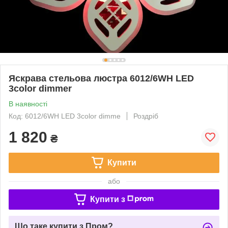
Яскрава стельова люстра 6012/6WH LED
3color dimmer
В наявності
Код: 6012/6WH LED 3color dimme
Роздріб
1 820
₴
Купити
або
Купити з
Що таке купити з Пром?