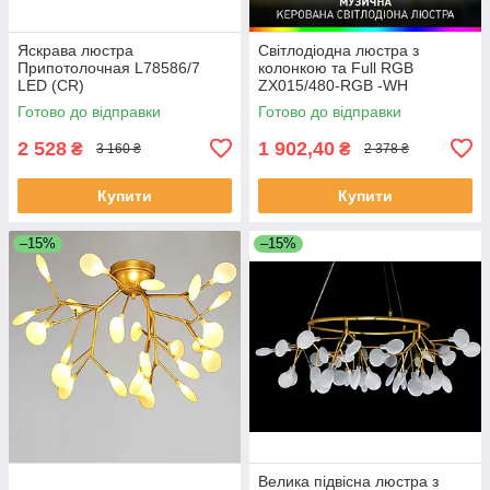
Яскрава люстра
Світлодіодна люстра з
Припотолочная L78586/7
колонкою та Full RGB
LED (CR)
ZX015/480-RGB -WH
Готово до відправки
Готово до відправки
2 528
1 902,40
₴
₴
3 160 ₴
2 378 ₴
Купити
Купити
–15%
–15%
Велика підвісна люстра з