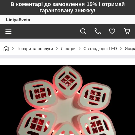
В коментарі до замовлення 15% і отримай
гарантовану знижку!
LiniyaSveta
Товари та послуги
Люстри
Світлодіодні LED
Яскр