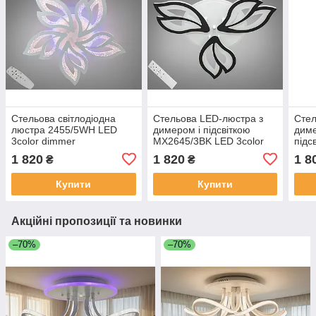
Стельова світлодіодна
Стельова LED-люстра з
Стел
люстра 2455/5WH LED
димером і підсвіткою
диме
3color dimmer
MX2645/3BK LED 3color
підс
dimmer
3col
1 820
1 820
1 8
₴
₴
Купити
Купити
Акційні пропозиції та новинки
–70%
–70%