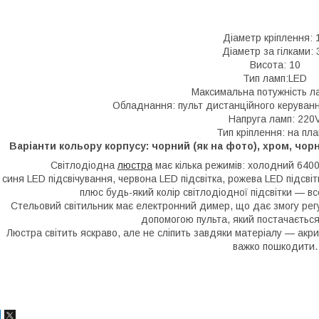
Діаметр кріплення: 
Діаметр за гілками: 
Висота: 10
Тип ламп:LED
Максимальна потужність л
Обладнання: пульт дистанційного керуванн
Напруга ламп: 220
Тип кріплення: на пла
Варіанти кольору корпусу: чорний (як на фото), хром, чорн
Світлодіодна
люстра
має кілька режимів: холодний 6400
синя LED підсвічування, червона LED підсвітка, рожева LED підсв
плюс будь-який колір світлодіодної підсвітки — в
Стельовий світильник має електронний димер, що дає змогу рег
допомогою пульта, який постачається
Люстра світить яскраво, але не сліпить завдяки матеріалу — акр
важко пошкодити.