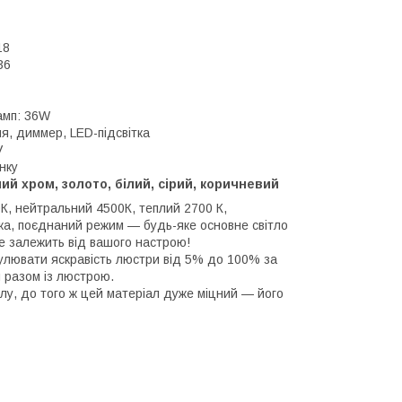
18
36
амп: 36W
я, диммер, LED-підсвітка
V
нку
ий хром, золото, білий, сірий, коричневий
К, нейтральний 4500К, теплий 2700 К,
ітка, поєднаний режим — будь-яке основне світло
се залежить від вашого настрою!
улювати яскравість люстри від 5% до 100% за
 разом із люстрою.
илу, до того ж цей матеріал дуже міцний — його