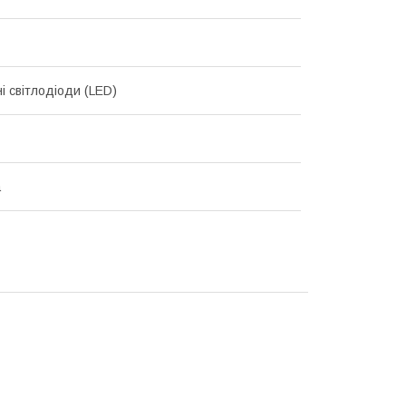
і світлодіоди (LED)
а