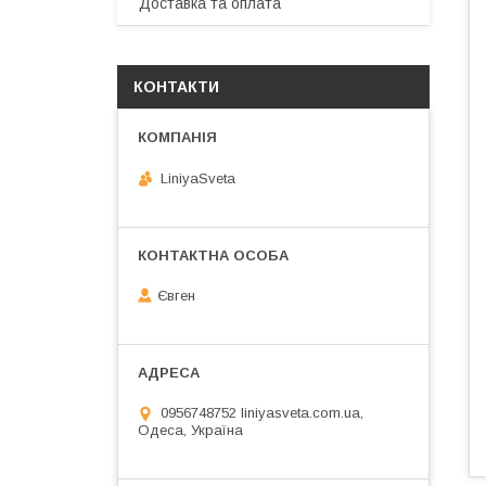
Доставка та оплата
КОНТАКТИ
LiniyaSveta
Євген
0956748752 liniyasveta.com.ua,
Одеса, Україна