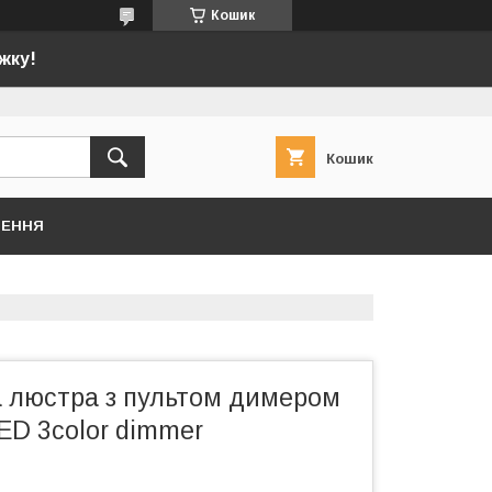
Кошик
жку!
Кошик
НЕННЯ
а люстра з пультом димером
ED 3color dimmer