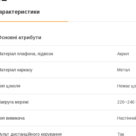
арактеристики
Основні атрибути
атеріал плафона, підвісок
Акрил
атеріал каркасу
Метал
ип цоколя
Немає цо
апруга мережі
220~240
ип вимикача
Настінни
ульт дистанційного керування
Так