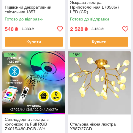
Яскрава люстра
Підвісний декоративний
Припотолочная L78586/7
світильник 1857
LED (CR)
Готово до відправки
Готово до відправки
540
2 528
₴
₴
1 080 ₴
3 160 ₴
Купити
Купити
–20%
–15%
Світлодіодна люстра з
колонкою та Full RGB
Стельова ніжна люстра
ZX015/480-RGB -WH
X887/27GD