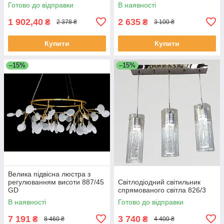
Готово до відправки
В наявності
1 902,40
2 635
₴
₴
2 378 ₴
3 100 ₴
Купити
Купити
–15%
–15%
Велика підвісна люстра з
регулюванням висоти 887/45
Світлодіодний світильник
GD
спрямованого світла 826/3
В наявності
Готово до відправки
7 191
3 740
₴
₴
8 460 ₴
4 400 ₴