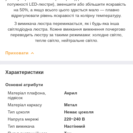
потужності LED-люстри), зменшити або збільшити яскравість
на 50%, а якщо всього цього здасться мало — плавно
відрегулювати рівень яскравості та колірну температуру.
З вимикача люстра перемикається, як і будь-яка інша
світлодіодна люстра. Кожне вмикання вимкнення почергово
переводить люстру за такими режимами: холодне світло,
тепле світло, нейтральне світло.
Приховати
Характеристики
Основні атрибути
Матеріал плафона,
Акрил
підвісок
Матеріал каркасу
Метал
Тип цоколя
Немає цоколя
Напруга мережі
220~240 В
Тип вимикача
Настінний