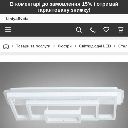
В коментарі до замовлення 15% і отримай
гарантовану знижку!
LiniyaSveta
Товари та послуги
Люстри
Світлодіодні LED
Стел