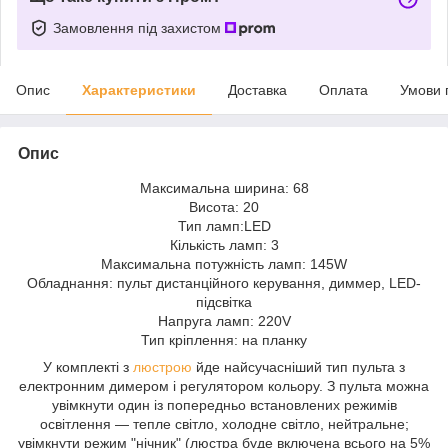
Замовлення під захистом
Опис
Характеристики
Доставка
Оплата
Умови 
Опис
Максимальна ширина: 68
Висота: 20
Тип ламп:LED
Кількість ламп: 3
Максимальна потужність ламп: 145W
Обладнання: пульт дистанційного керування, диммер, LED-
підсвітка
Напруга ламп: 220V
Тип кріплення: на планку
У комплекті з
люстрою
йде найсучасніший тип пульта з
електронним димером і регулятором кольору. З пульта можна
увімкнути один із попередньо встановлених режимів
освітлення — тепле світло, холодне світло, нейтральне;
увімкнути режим "нічник" (люстра буде включена всього на 5%