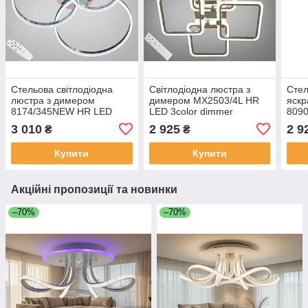
Стельова світлодіодна
Світлодіодна люстра з
Стел
люстра з димером
димером MX2503/4L HR
яскр
8174/345NEW HR LED
LED 3color dimmer
8090
3color dimmer
dim
3 010
2 925
2 9
₴
₴
Купити
Купити
Акційні пропозиції та новинки
–70%
–70%