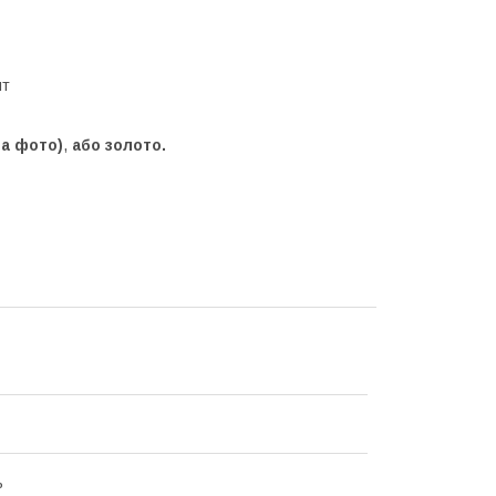
шт
на фото)
,
або золото.
ь