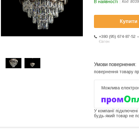
В наявності
Код:
8039
Купити
+380 (95) 674-87-52
Євген
повернення товару п
У компанії підключені
будь-який товар не п