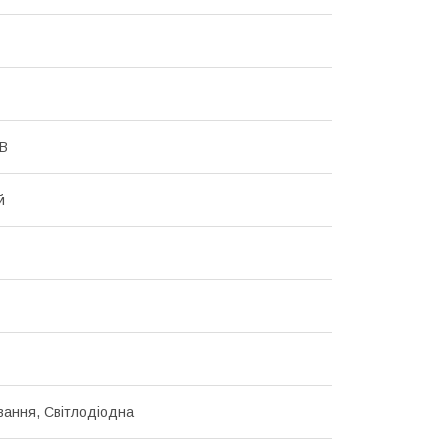
 В
й
ання, Світлодіодна