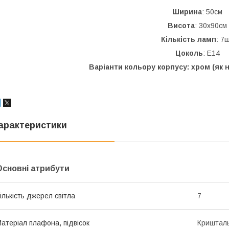
Ширина
: 50см
Висота
: 30х90см
Кількість ламп
: 7
Цоколь
: Е14
Варіанти кольору корпусу: хром (як 
арактеристики
Основні атрибути
ількість джерел світла
7
атеріал плафона, підвісок
Криштал