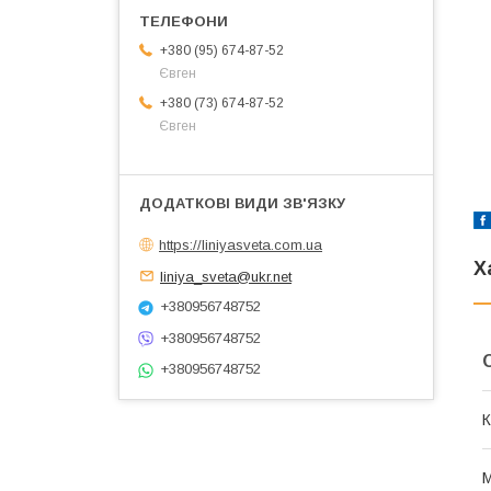
+380 (95) 674-87-52
Євген
+380 (73) 674-87-52
Євген
https://liniyasveta.com.ua
Х
liniya_sveta@ukr.net
+380956748752
+380956748752
+380956748752
К
М