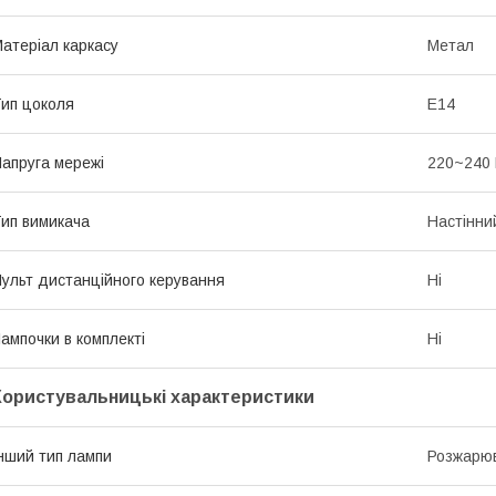
атеріал каркасу
Метал
ип цоколя
E14
апруга мережі
220~240
ип вимикача
Настінни
ульт дистанційного керування
Ні
ампочки в комплекті
Ні
Користувальницькі характеристики
нший тип лампи
Розжарюв