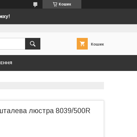
Кошик
жку!
Кошик
НЕННЯ
шталева люстра 8039/500R