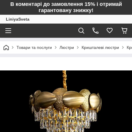
В коментарі до замовлення 15% і отримай
гарантовану знижку!
LiniyaSveta
Товари та послуги
Люстри
Кришталеві люстри
Кр