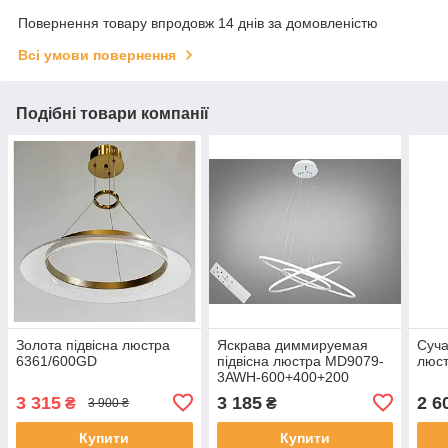
Повернення товару впродовж 14 днів за домовленістю
Всі умови повернення
Подібні товари компанії
Золота підвісна люстра
Яскрава диммируемая
Суча
6361/600GD
підвісна люстра MD9079-
люст
3AWH-600+400+200
dimmer
3 315
3 185
2 6
₴
₴
3 900 ₴
Купити
Купити