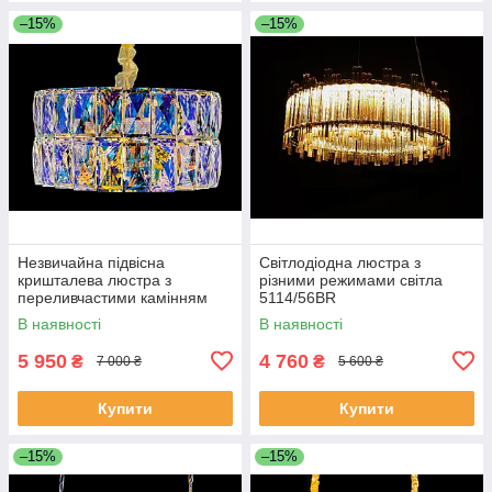
–15%
–15%
Незвичайна підвісна
Світлодіодна люстра з
кришталева люстра з
різними режимами світла
переливчастими камінням
5114/56BR
J028/500
В наявності
В наявності
5 950
4 760
₴
₴
7 000 ₴
5 600 ₴
Купити
Купити
–15%
–15%