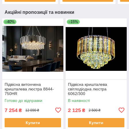
Акційні пропозиції та новинки
–40%
–15%
Підвісна витончена
Підвісна кришталева
кришталева люстра 8844-
світлодіодна люстра
750HR
6062/300
Готово до відправки
В наявності
7 254
2 125
₴
₴
12 090 ₴
2 500 ₴
Купити
Купити