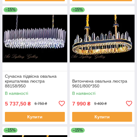
–15%
–15%
Сучасна підвісна овальна
кришталева люстра
Витончена овальна люстра
88158/950
9601/800*350
В наявності
В наявності
5 737,50
7 990
₴
₴
6 750 ₴
9 400 ₴
Купити
Купити
–15%
–15%