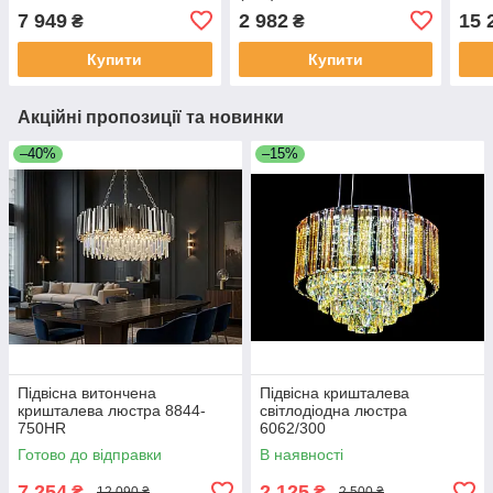
(CR)
LED 
7 949
2 982
15 
₴
₴
Купити
Купити
Акційні пропозиції та новинки
–40%
–15%
Підвісна витончена
Підвісна кришталева
кришталева люстра 8844-
світлодіодна люстра
750HR
6062/300
Готово до відправки
В наявності
7 254
2 125
₴
₴
12 090 ₴
2 500 ₴