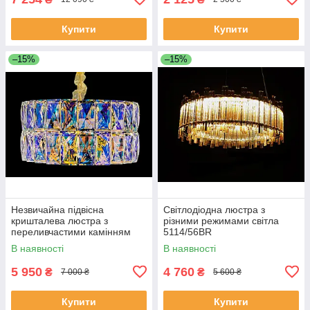
Купити
Купити
–15%
–15%
Незвичайна підвісна
Світлодіодна люстра з
кришталева люстра з
різними режимами світла
переливчастими камінням
5114/56BR
J028/500
В наявності
В наявності
5 950
4 760
₴
₴
7 000 ₴
5 600 ₴
Купити
Купити