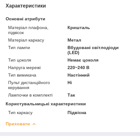
Характеристики
Основні атрибути
Матеріал плафона,
Кришталь
підвісок
Матеріал каркасу
Метал
Тип лампи
Вбудовані світлодіоди
(LED)
Тип цоколя
Немає цоколя
Напруга мережі
220~240 В
Тип вимикача
Настінний
Пульт дистанційного
Ні
керування
Лампочки в комплекті
Так
Користувальницькі характеристики
Тип каркасу
Підвісна
Приховати