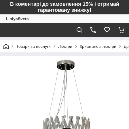
В коментарі до замовлення 15% і отримай
гарантовану знижку!
LiniyaSveta
Товари та послуги
Люстри
Кришталеві люстри
Де