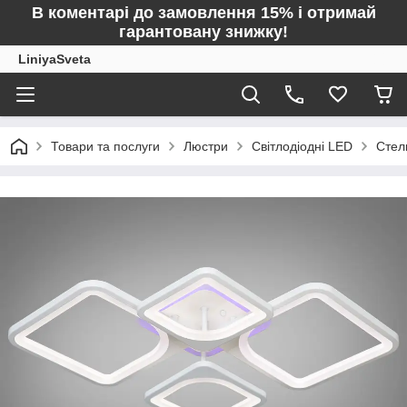
В коментарі до замовлення 15% і отримай
гарантовану знижку!
LiniyaSveta
Товари та послуги
Люстри
Світлодіодні LED
Стел