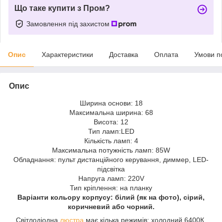
Що таке купити з Пром?
Замовлення під захистом
Опис
Характеристики
Доставка
Оплата
Умови п
Опис
Ширина основи: 18
Максимальна ширина: 68
Висота: 12
Тип ламп:LED
Кількість ламп: 4
Максимальна потужність ламп: 85W
Обладнання: пульт дистанційного керування, диммер, LED-
підсвітка
Напруга ламп: 220V
Тип кріплення: на планку
Варіанти кольору корпусу: білий (як на фото), сірий,
коричневий або чорний.
Світлодіодна
люстра
має кілька режимів: холодний 6400К,