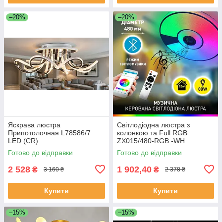
–20%
–20%
Яскрава люстра
Світлодіодна люстра з
Припотолочная L78586/7
колонкою та Full RGB
LED (CR)
ZX015/480-RGB -WH
Готово до відправки
Готово до відправки
2 528
1 902,40
₴
₴
3 160 ₴
2 378 ₴
Купити
Купити
–15%
–15%