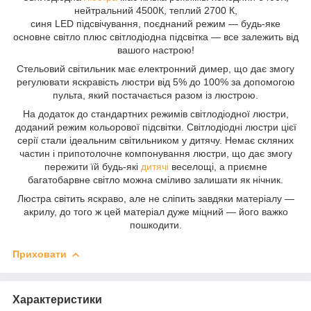
нейтральний 4500К, теплий 2700 К,
синя LED підсвічування, поєднаний режим — будь-яке
основне світло плюс світлодіодна підсвітка — все залежить від
вашого настрою!
Стельовий світильник має електронний димер, що дає змогу
регулювати яскравість люстри від 5% до 100% за допомогою
пульта, який постачається разом із люстрою.
На додаток до стандартних режимів світлодіодної люстри,
доданий режим кольорової підсвітки. Світлодіодні люстри цієї
серії стали ідеальним світильником у дитячу. Немає скляних
частин і припотолочне компонування люстри, що дає змогу
пережити їй будь-які
дитячі
веселощі, а приємне
багатобарвне світло можна сміливо залишати як нічник.
Люстра світить яскраво, але не сліпить завдяки матеріалу —
акрилу, до того ж цей матеріал дуже міцний — його важко
пошкодити.
Приховати
Характеристики