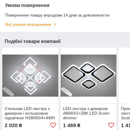
Умови повернення
Повернення товару впродовж 14 днів за домовленістю
Всі умови повернення
Подібні товари компанії
Стельова LED люстра з
LED-люстра з димером
Прям
димером і кольоровою
A8060/2+2BK LED 3color
люс
підсвіткою HS8060/4+4WH
dimmer
3col
LED 3color dimmer
2 020
1 469
1 4
₴
₴