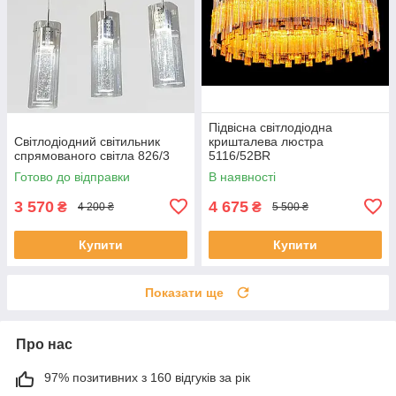
Підвісна світлодіодна
Світлодіодний світильник
кришталева люстра
спрямованого світла 826/3
5116/52BR
Готово до відправки
В наявності
3 570
4 675
₴
₴
4 200 ₴
5 500 ₴
Купити
Купити
Показати ще
Про нас
97% позитивних з 160 відгуків за рік