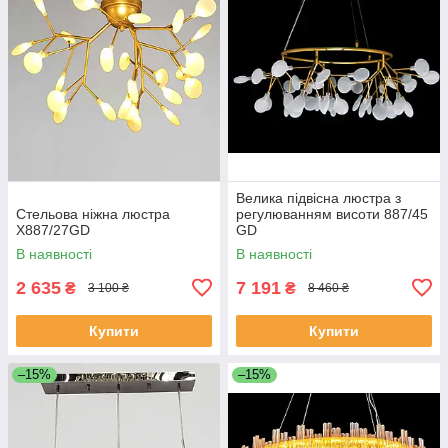
Велика підвісна люстра з
Стельова ніжна люстра
регулюванням висоти 887/45
X887/27GD
GD
В наявності
В наявності
2 635
7 191
₴
₴
3 100 ₴
8 460 ₴
Купити
Купити
–15%
–15%