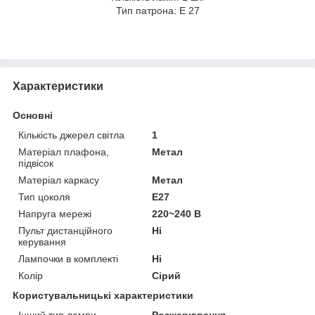
Тип патрона: Е 27
Характеристики
Основні
Кількість джерел світла
1
Матеріал плафона,
Метал
підвісок
Матеріал каркасу
Метал
Тип цоколя
E27
Напруга мережі
220~240 В
Пульт дистанційного
Ні
керування
Лампочки в комплекті
Ні
Колір
Сірий
Користувальницькі характеристики
Інший тип лампи
Розжарювання,