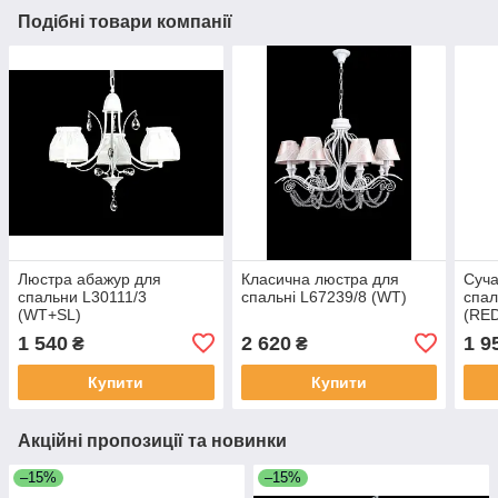
Подібні товари компанії
Люстра абажур для
Класична люстра для
Суча
спальни L30111/3
спальні L67239/8 (WT)
спал
(WT+SL)
(RE
1 540
2 620
1 9
₴
₴
Купити
Купити
Акційні пропозиції та новинки
–15%
–15%