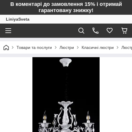
В коментарі до замовлення 15% і отримай
гарантовану знижку!
LiniyaSveta
Товари та послуги
Люстри
Класичні люстри
Люст