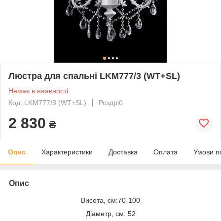
Люстра для спальні LKM777/3 (WT+SL)
Немає в наявності
Код: LKM777/3 (WT+SL)
Роздріб
2 830
₴
Опис
Характеристики
Доставка
Оплата
Умови п
Опис
Висота, см:70-100
Діаметр, см: 52