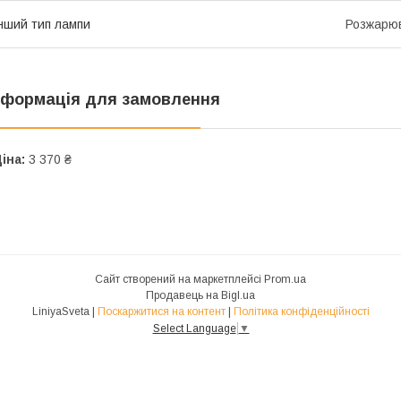
нший тип лампи
Розжарюв
нформація для замовлення
іна:
3 370 ₴
Сайт створений на маркетплейсі
Prom.ua
Продавець на Bigl.ua
LiniyaSveta |
Поскаржитися на контент
|
Політика конфіденційності
Select Language
▼