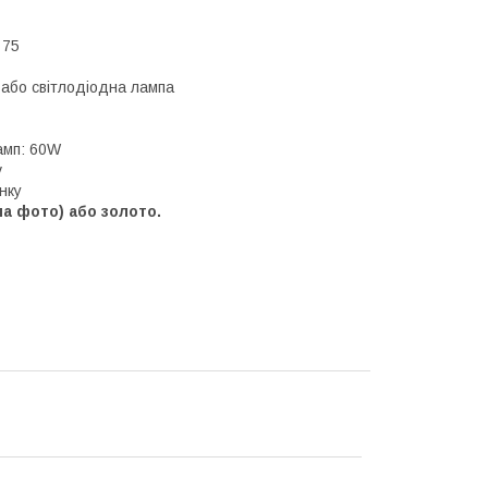
 75
або світлодіодна лампа
амп: 60W
v
нку
на фото) або золото.