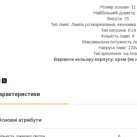
Розмір основи: 11
Найбільший діаметр:
Висота: 75
Тип ламп: Лампа розжарювання, економка 
Тип патрона: E14
Кількість ламп: 6
Максимальна потужність л
Напруга ламп: 220
Тип кріплення: на пла
Варіанти кольору корпусу: хром (як 
арактеристики
Основні атрибути
ількість джерел світла
6