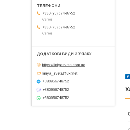
+380 (95) 674-87-52
Євген
+380 (73) 674-87-52
Євген
https://liniyasveta.com.ua
liniya_sveta@ukr.net
+380956748752
Х
+380956748752
+380956748752
К