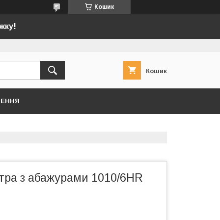
Кошик
жку!
Кошик
НЕННЯ
тра з абажурами 1010/6HR