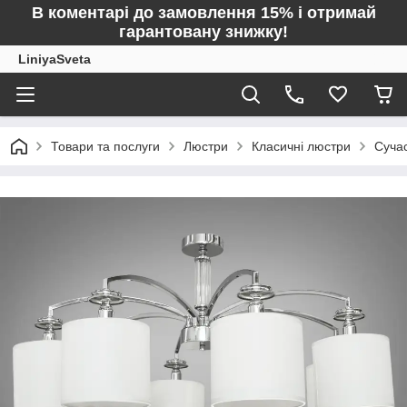
В коментарі до замовлення 15% і отримай
гарантовану знижку!
LiniyaSveta
Товари та послуги
Люстри
Класичні люстри
Суча