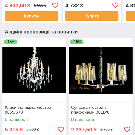
4 802,50
4 732
4 8
₴
₴
5 650 ₴
Купити
Купити
Акційні пропозиції та новинки
–15%
–15%
Класична ніжна люстра
Сучасна люстра з
8859/6+3
плафонами 301B/6
В наявності
В наявності
5 015
2 337,50
₴
₴
5 900 ₴
2 750 ₴