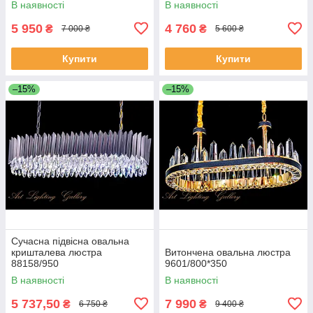
В наявності
В наявності
5 950
4 760
₴
₴
7 000 ₴
5 600 ₴
Купити
Купити
–15%
–15%
Сучасна підвісна овальна
кришталева люстра
Витончена овальна люстра
88158/950
9601/800*350
В наявності
В наявності
5 737,50
7 990
₴
₴
6 750 ₴
9 400 ₴