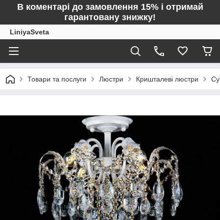
В коментарі до замовлення 15% і отримай
гарантовану знижку!
LiniyaSveta
Товари та послуги
Люстри
Кришталеві люстри
Су