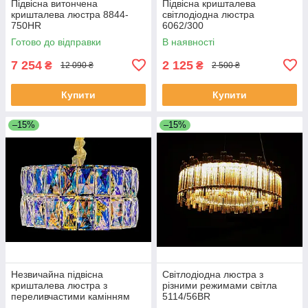
Підвісна витончена
Підвісна кришталева
кришталева люстра 8844-
світлодіодна люстра
750HR
6062/300
Готово до відправки
В наявності
7 254
2 125
₴
₴
12 090 ₴
2 500 ₴
Купити
Купити
–15%
–15%
Незвичайна підвісна
Світлодіодна люстра з
кришталева люстра з
різними режимами світла
переливчастими камінням
5114/56BR
J028/500