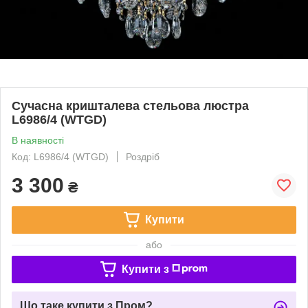
Сучасна кришталева стельова люстра
L6986/4 (WTGD)
В наявності
Код: L6986/4 (WTGD)
Роздріб
3 300
₴
Купити
або
Купити з
Що таке купити з Пром?