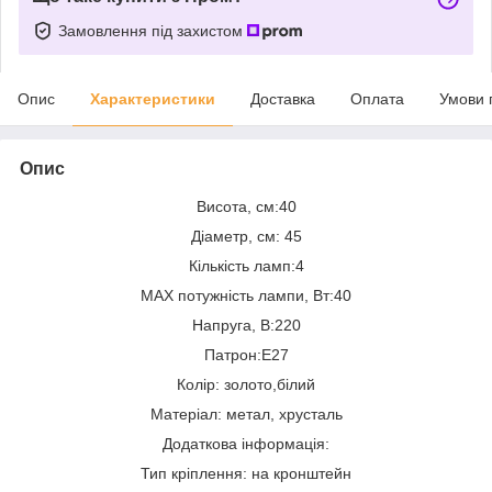
Замовлення під захистом
Опис
Характеристики
Доставка
Оплата
Умови 
Опис
Висота, см:40
Діаметр, см: 45
Кількість ламп:4
MAX потужність лампи, Вт:40
Напруга, В:220
Патрон:Е27
Колір: золото,білий
Матеріал: метал, хрусталь
Додаткова інформація:
Тип кріплення: на кронштейн