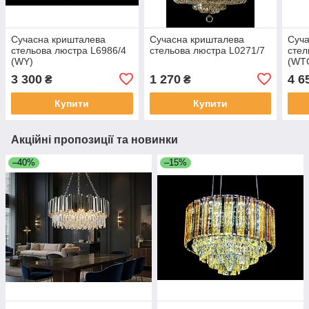
Сучасна кришталева
Сучасна кришталева
Суча
стельова люстра L6986/4
стельова люстра L0271/7
стел
(WY)
(WT
3 300
1 270
4 6
₴
₴
Купити
Купити
Акційні пропозиції та новинки
–40%
–15%