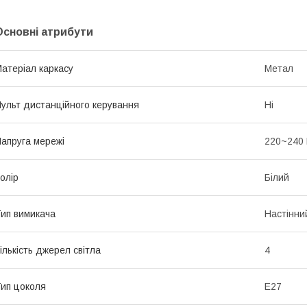
Основні атрибути
атеріал каркасу
Метал
ульт дистанційного керування
Ні
апруга мережі
220~240
олір
Білий
ип вимикача
Настінни
ількість джерел світла
4
ип цоколя
E27