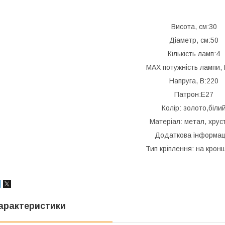
Висота, см:30
Діаметр, см:50
Кількість ламп:4
MAX потужність лампи, 
Напруга, В:220
Патрон:E27
Колір: золото,біли
Матеріал: метал, хрус
Додаткова інформац
Тип кріплення: на крон
арактеристики