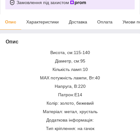
Замовлення під захистом
Опис
Характеристики
Доставка
Оплата
Умови п
Опис
Висота, см:115-140
Діаметр, см:95
Кількість ламп:10
MAX потужність лампи, Вт:40
Напруга, В:220
Патрон:E14
Колір: золото, бежевий
Матеріал: метал, хрусталь
Додаткова інформація:
Тип кріплення: на гачок