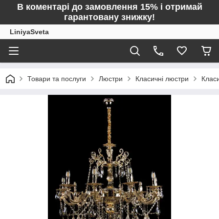
В коментарі до замовлення 15% і отримай
гарантовану знижку!
LiniyaSveta
Товари та послуги
Люстри
Класичні люстри
Клас