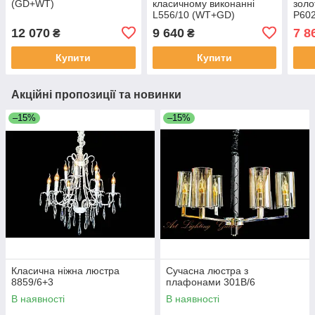
(GD+WT)
класичному виконанні
золо
L556/10 (WT+GD)
P60
12 070
9 640
7 8
₴
₴
Купити
Купити
Акційні пропозиції та новинки
–15%
–15%
Класична ніжна люстра
Сучасна люстра з
8859/6+3
плафонами 301B/6
В наявності
В наявності