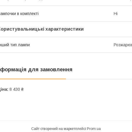
ампочки в комплекті
Ні
Користувальницькі характеристики
нший тип лампи
Розжарюв
нформація для замовлення
іна:
8 430 ₴
Сайт створений на маркетплейсі
Prom.ua