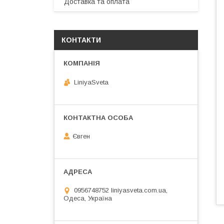
Доставка та оплата
КОНТАКТИ
LiniyaSveta
Євген
0956748752 liniyasveta.com.ua,
Одеса, Україна