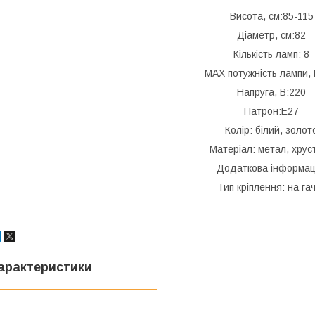
Висота, см:85-115
Діаметр, см:82
Кількість ламп: 8
MAX потужність лампи, 
Напруга, В:220
Патрон:E27
Колір: білий, золот
Матеріал: метал, хрус
Додаткова інформац
Тип кріплення: на га
арактеристики