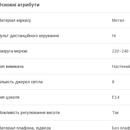
Основні атрибути
атеріал каркасу
Метал
ульт дистанційного керування
Ні
апруга мережі
220~240
ип вимикача
Настінни
ількість джерел світла
8
ип цоколя
E14
ожливість регулювання висоти
Так
атеріал плафона, підвісок
Без пла