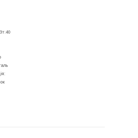
Вт:40
о
таль
ія:
чок