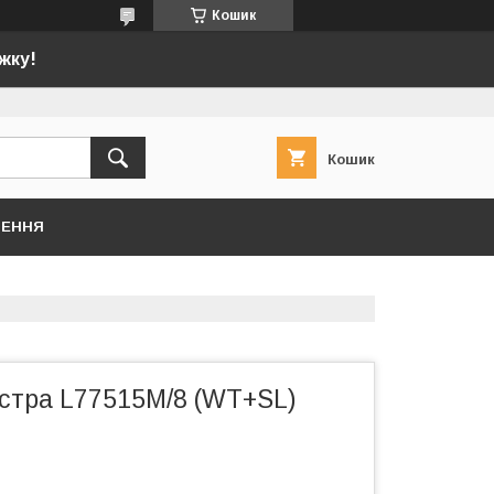
Кошик
жку!
Кошик
НЕННЯ
стра L77515M/8 (WT+SL)