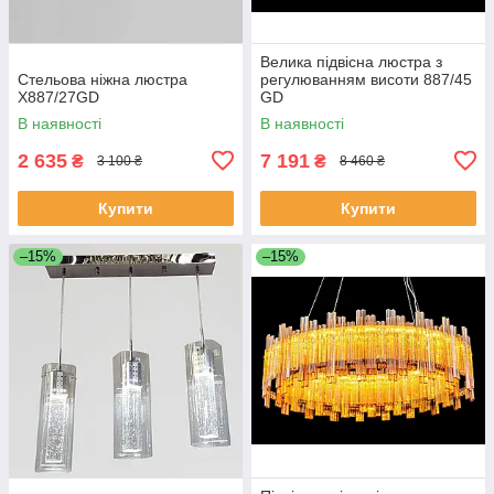
Велика підвісна люстра з
Стельова ніжна люстра
регулюванням висоти 887/45
X887/27GD
GD
В наявності
В наявності
2 635
7 191
₴
₴
3 100 ₴
8 460 ₴
Купити
Купити
–15%
–15%