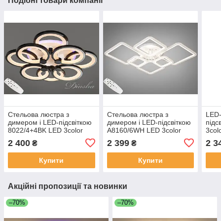
Подібні товари компанії
Стельова люстра з
Стельова люстра з
LED-
димером і LED-підсвіткою
димером і LED-підсвіткою
підс
8022/4+4BK LED 3color
A8160/6WH LED 3color
3col
dimmer
dimmer
2 400
2 399
2 3
₴
₴
Купити
Купити
Акційні пропозиції та новинки
–70%
–70%