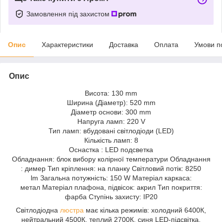
Замовлення під захистом
Опис
Характеристики
Доставка
Оплата
Умови п
Опис
Висота: 130 mm
Ширина (Діаметр): 520 mm
Діаметр основи: 300 mm
Напруга ламп: 220 V
Тип ламп: вбудовані світлодіоди (LED)
Кількість ламп: 8
Оснастка : LED подсветка
Обладнання: блок вибору колірної температури Обладнання
: димер Тип кріплення: на планку Світловий потік: 8250
lm Загальна потужність: 150 W Матеріал каркаса:
метал Матеріал плафона, підвісок: акрил Тип покриття:
фарба Ступінь захисту: IP20
Світлодіодна
люстра
має кілька режимів: холодний 6400К,
нейтральний 4500К, теплий 2700К, синя LED-підсвітка,