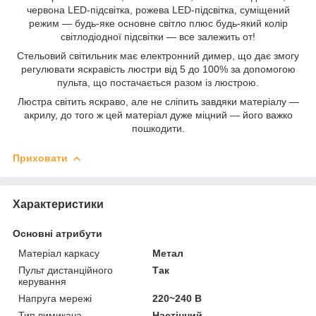
червона LED-підсвітка, рожева LED-підсвітка, суміщений
режим — будь-яке основне світло плюс будь-який колір
світлодіодної підсвітки — все залежить от!
Стельовий світильник має електронний димер, що дає змогу
регулювати яскравість люстри від 5 до 100% за допомогою
пульта, що постачається разом із люстрою.
Люстра світить яскраво, але не сліпить завдяки матеріалу —
акрилу, до того ж цей матеріал дуже міцний — його важко
пошкодити.
Приховати
Характеристики
Основні атрибути
Матеріал каркасу
Метал
Пульт дистанційного
Так
керування
Напруга мережі
220~240 В
Тип вимикача
Настінний