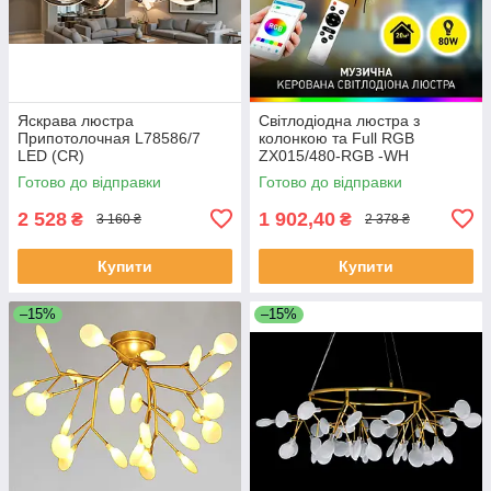
Яскрава люстра
Світлодіодна люстра з
Припотолочная L78586/7
колонкою та Full RGB
LED (CR)
ZX015/480-RGB -WH
Готово до відправки
Готово до відправки
2 528
1 902,40
₴
₴
3 160 ₴
2 378 ₴
Купити
Купити
–15%
–15%