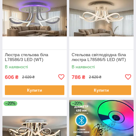
Люстра стельова біла
Стельова світлодіодна біла
L78586/3 LED (WT)
люстра L78586/5 LED (WT)
В наявності
В наявності
606
786
₴
₴
2 020 ₴
2 620 ₴
Купити
Купити
–20%
–20%