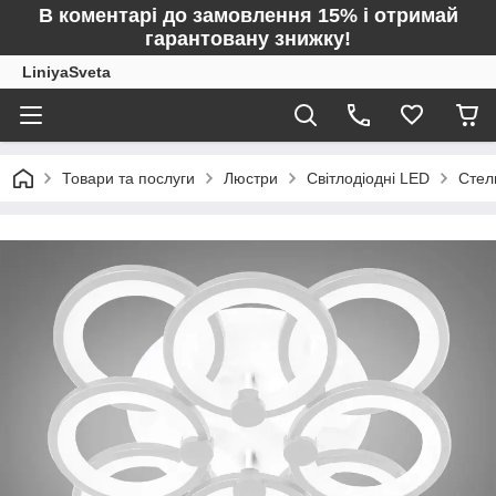
В коментарі до замовлення 15% і отримай
гарантовану знижку!
LiniyaSveta
Товари та послуги
Люстри
Світлодіодні LED
Стел