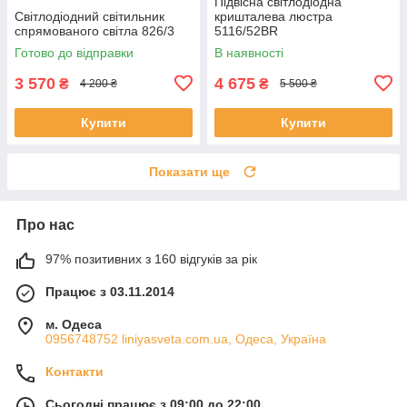
Підвісна світлодіодна
Світлодіодний світильник
кришталева люстра
спрямованого світла 826/3
5116/52BR
Готово до відправки
В наявності
3 570
4 675
₴
₴
4 200 ₴
5 500 ₴
Купити
Купити
Показати ще
Про нас
97% позитивних з 160 відгуків за рік
Працює з 03.11.2014
м. Одеса
0956748752 liniyasveta.com.ua, Одеса, Україна
Контакти
Сьогодні працює з 09:00 до 22:00