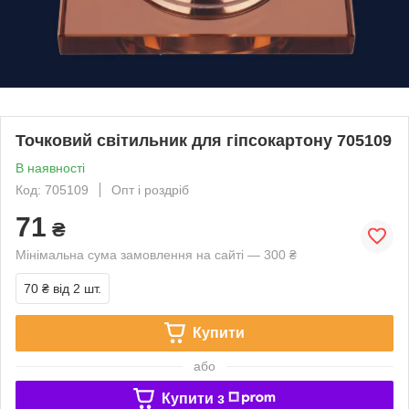
Точковий світильник для гіпсокартону 705109
В наявності
Код: 705109
Опт і роздріб
71
₴
Мінімальна сума замовлення на сайті — 300 ₴
70 ₴
від 2 шт.
Купити
або
Купити з