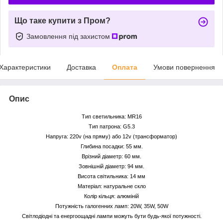
Що таке купити з Пром?
Замовлення під захистом
Характеристики
Доставка
Оплата
Умови повернення
Опис
Тип светильника: MR16
Тип патрона: G5.3
Напруга: 220v (на пряму) або 12v (трансформатор)
Глибина посадки: 55 мм.
Врізний діаметр: 60 мм.
Зовнішній діаметр: 94 мм.
Висота світильника: 14 мм
Матеріал: натуральне скло
Колір кільця: алюміній
Потужність галогенних ламп: 20W, 35W, 50W
Світлодіодні та енергоощадні лампи можуть бути будь-якої потужності.