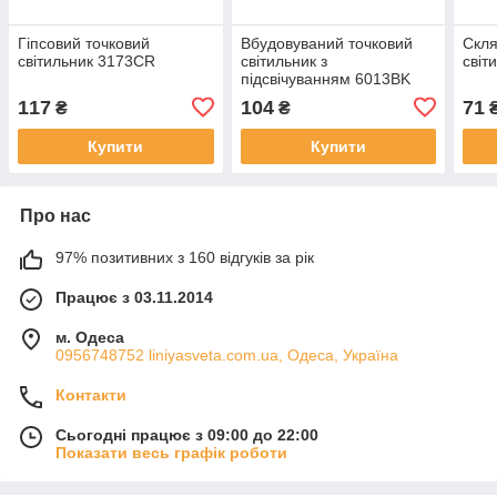
Гіпсовий точковий
Вбудовуваний точковий
Скля
світильник 3173CR
світильник з
світ
підсвічуванням 6013BK
117
104
71
₴
₴
Купити
Купити
Про нас
97% позитивних з 160 відгуків за рік
Працює з 03.11.2014
м. Одеса
0956748752 liniyasveta.com.ua, Одеса, Україна
Контакти
Сьогодні працює з 09:00 до 22:00
Показати весь графік роботи