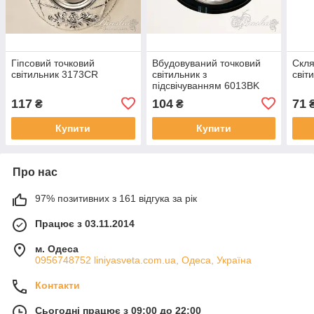
Гіпсовий точковий
Вбудовуваний точковий
Скля
світильник 3173CR
світильник з
світ
підсвічуванням 6013BK
117
104
71
₴
₴
Купити
Купити
Про нас
97% позитивних з 161 відгука за рік
Працює з 03.11.2014
м. Одеса
0956748752 liniyasveta.com.ua, Одеса, Україна
Контакти
Сьогодні працює з 09:00 до 22:00