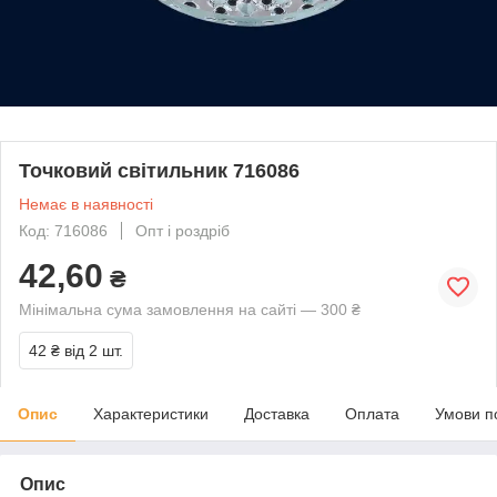
Точковий світильник 716086
Немає в наявності
Код: 716086
Опт і роздріб
42,60
₴
Мінімальна сума замовлення на сайті — 300 ₴
42 ₴
від 2 шт.
Опис
Характеристики
Доставка
Оплата
Умови п
Опис