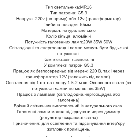
Тип светильника:MR16
Тип патрона: G5.3
Напруга: 220v (на пряму) або 12v (трансформатор)
Глибина посадки: 55мм..
Матеріал: натуральне скло
Колір кільця: алюміній
Потужність галогенних ламп:20W 35W 50W
Світлодіодні та енергоощадні лампи можуть бути будь-якої
потужності.
Комплектація лампою: ні
У комплекті патрон G5.3
Працює як безпосередньо від мережі 220 В, так і через
трансформатор 12V (залежить від лампи).
Освітлення від 1 шт. на площу 1.5-2 м.кв: Основного світла (за
потужності лампи не менш ніж 35W)
Працює з лампами (світлодіодна,нергоощадна або
галогенна)
Врізний світильник виготовлений із натурального скла.
Галогенні лампи можна під'єднувати через диммер
(регулятор яскравості світла)
Призначення: для освітлення та підсвічування інтер'єру
житлових приміщень.