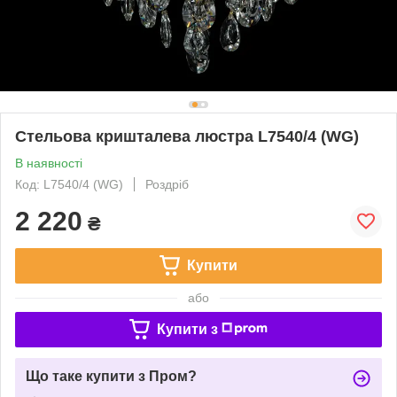
Стельова кришталева люстра L7540/4 (WG)
В наявності
Код: L7540/4 (WG)
Роздріб
2 220
₴
Купити
або
Купити з
Що таке купити з Пром?