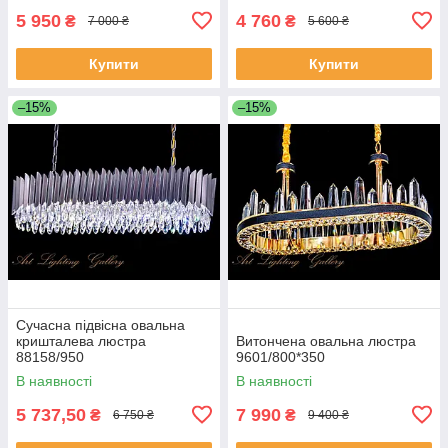
5 950
4 760
₴
₴
7 000 ₴
5 600 ₴
Купити
Купити
–15%
–15%
Сучасна підвісна овальна
кришталева люстра
Витончена овальна люстра
88158/950
9601/800*350
В наявності
В наявності
5 737,50
7 990
₴
₴
6 750 ₴
9 400 ₴