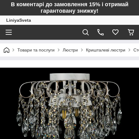
В коментарі до замовлення 15% і отримай
гарантовану знижку!
LiniyaSveta
Товари та послуги
Люстри
Кришталеві люстри
Ст