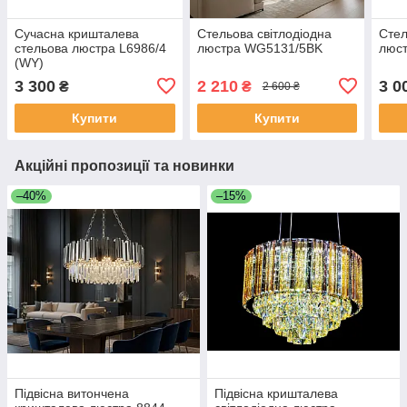
Сучасна кришталева
Стельова світлодіодна
Стел
стельова люстра L6986/4
люстра WG5131/5BK
люст
(WY)
3 300
2 210
3 0
₴
₴
2 600 ₴
Купити
Купити
Акційні пропозиції та новинки
–40%
–15%
Підвісна витончена
Підвісна кришталева