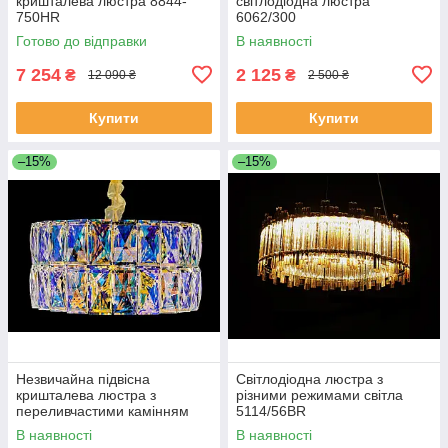
кришталева люстра 8844-
світлодіодна люстра
750HR
6062/300
Готово до відправки
В наявності
7 254
2 125
₴
₴
12 090 ₴
2 500 ₴
Купити
Купити
–15%
–15%
Незвичайна підвісна
Світлодіодна люстра з
кришталева люстра з
різними режимами світла
переливчастими камінням
5114/56BR
J028/500
В наявності
В наявності