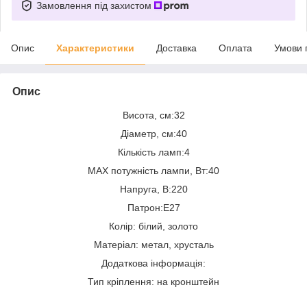
Замовлення під захистом
Опис
Характеристики
Доставка
Оплата
Умови 
Опис
Висота, см:32
Діаметр, см:40
Кількість ламп:4
MAX потужність лампи, Вт:40
Напруга, В:220
Патрон:E27
Колір: білий, золото
Матеріал: метал, хрусталь
Додаткова інформація:
Тип кріплення: на кронштейн