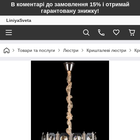
В коментарі до замовлення 15% і отримай
гарантовану знижку!
LiniyaSveta
Товари та послуги
Люстри
Кришталеві люстри
Кр