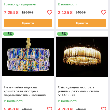
Готово до відправки
В наявності
7 254
2 125
₴
₴
12 090 ₴
2 500 ₴
Купити
Купити
–15%
–15%
Незвичайна підвісна
Світлодіодна люстра з
кришталева люстра з
різними режимами світла
переливчастими камінням
5114/56BR
J028/500
В наявності
В наявності
5 950
4 760
₴
₴
7 000 ₴
5 600 ₴