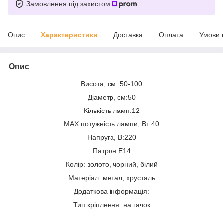
Замовлення під захистом
Опис
Характеристики
Доставка
Оплата
Умови 
Опис
Висота, см: 50-100
Діаметр, см:50
Кількість ламп:12
MAX потужність лампи, Вт:40
Напруга, В:220
Патрон:E14
Колір: золото, чорний, білий
Матеріал: метал, хрусталь
Додаткова інформація:
Тип кріплення: на гачок