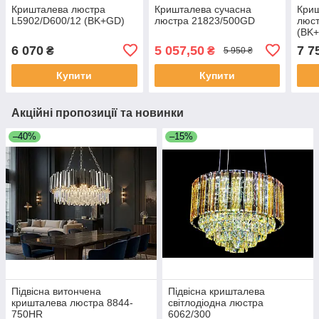
Кришталева люстра
Кришталева сучасна
Криш
L5902/D600/12 (BK+GD)
люстра 21823/500GD
люст
(BK
6 070
5 057,50
7 7
₴
₴
5 950 ₴
Купити
Купити
Акційні пропозиції та новинки
–40%
–15%
Підвісна витончена
Підвісна кришталева
кришталева люстра 8844-
світлодіодна люстра
750HR
6062/300