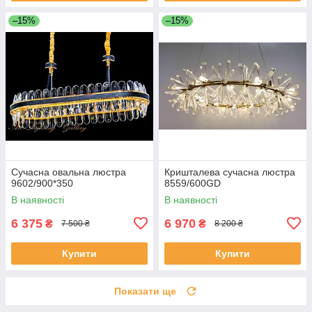
–15%
–15%
Сучасна овальна люстра
Кришталева сучасна люстра
9602/900*350
8559/600GD
В наявності
В наявності
6 375
6 970
₴
₴
7 500 ₴
8 200 ₴
Купити
Купити
Показати ще