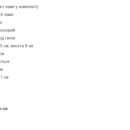
з ламп у комплекті)
16 ламп
то
прозорий
ід гачок
5 см, висота 8 см
см
ється
см
7 см
в
m.ua