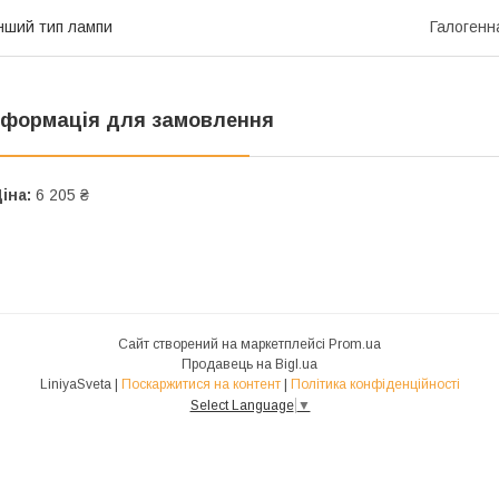
нший тип лампи
Галогенн
нформація для замовлення
іна:
6 205 ₴
Сайт створений на маркетплейсі
Prom.ua
Продавець на Bigl.ua
LiniyaSveta |
Поскаржитися на контент
|
Політика конфіденційності
Select Language
▼