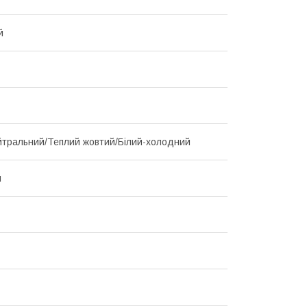
й
йтральний/Теплий жовтий/Білий-холодний
й