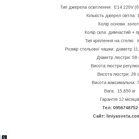
Тип джерела освітлення: E14 220V (бе
Кількість джерел світла: 
Колір основи: золо
Колір скла: димчастий + 
Тип кріплення на стелю: п
Розмір стельової чашки: діаметр 11,
Діаметр люстри: 58 
Висота люстри регулю
Висота люстри: 28 
Висота максимальна: 7
Вага: 15,650 кг
Гарантія 12 місяці
Тел: 0956748752
Сайт: liniyasveta.co