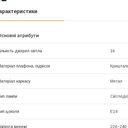
арактеристики
Основні атрибути
ількість джерел світла
16
атеріал плафона, підвісок
Криштал
атеріал каркасу
Метал
ип лампи
Світлоді
ип цоколя
E14
апруга мережі
220~240