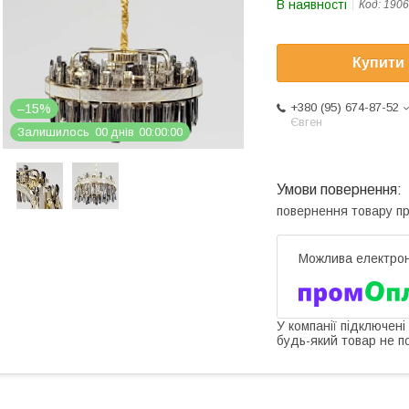
В наявності
Код:
1906
Купити
+380 (95) 674-87-52
–15%
Євген
Залишилось
0
0
днів
0
0
0
0
0
0
повернення товару п
У компанії підключені
будь-який товар не п