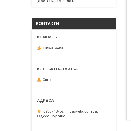
Доставка та оплата
КОНТАКТИ
LiniyaSveta
Євген
0956748752 liniyasveta.com.ua,
Одеса, Україна