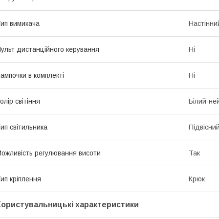
ип вимикача
Настінни
ульт дистанційного керування
Ні
ампочки в комплекті
Ні
олір світіння
Білий-не
ип світильника
Підвісни
ожливість регулювання висоти
Так
ип кріплення
Крюк
Користувальницькі характеристики