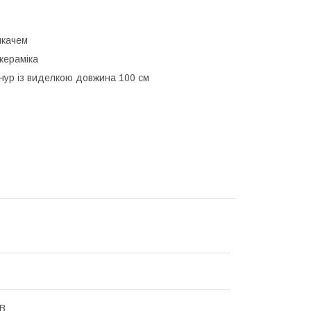
икачем
кераміка
нур із виделкою довжина 100 см
 В