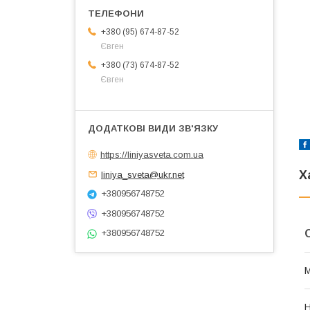
+380 (95) 674-87-52
Євген
+380 (73) 674-87-52
Євген
https://liniyasveta.com.ua
Х
liniya_sveta@ukr.net
+380956748752
+380956748752
+380956748752
М
Н