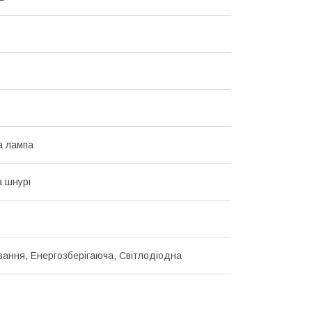
а лампа
а шнурі
ання, Енергозберігаюча, Світлодіодна