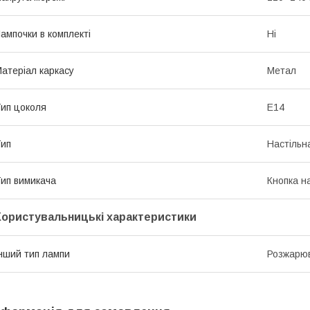
ампочки в комплекті
Ні
атеріал каркасу
Метал
ип цоколя
E14
ип
Настільн
ип вимикача
Кнопка н
Користувальницькі характеристики
нший тип лампи
Розжарюв