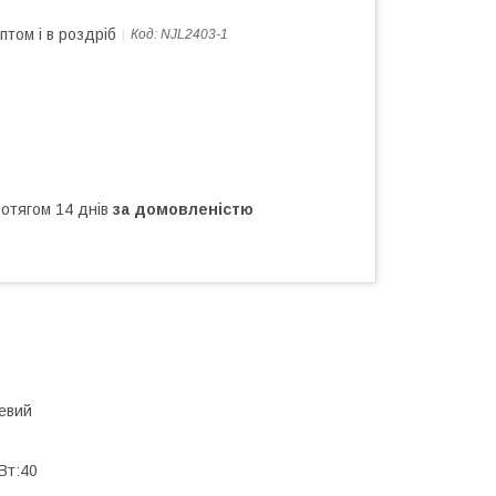
птом і в роздріб
Код:
NJL2403-1
ротягом 14 днів
за домовленістю
жевий
Вт:40