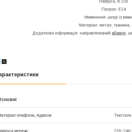
Напруга, В:220
Патрон: Е14
Увімкнення: шнур із вим
Матеріал: метал, тканина, 
Додаткова інформація: направлюваний
абажур
, ш
арактеристики
Основні
атеріал плафона, підвісок
Текстиль
апруга мережі
220~240