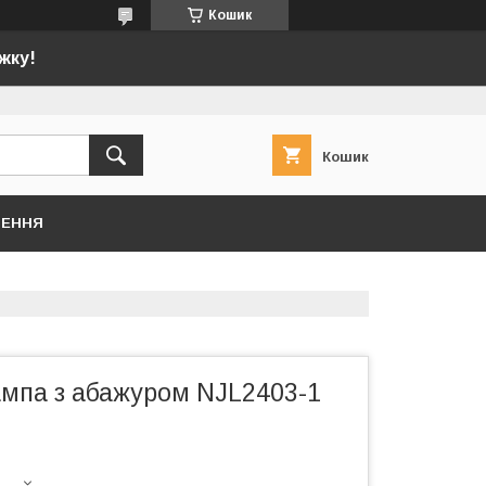
Кошик
жку!
Кошик
НЕННЯ
ампа з абажуром NJL2403-1