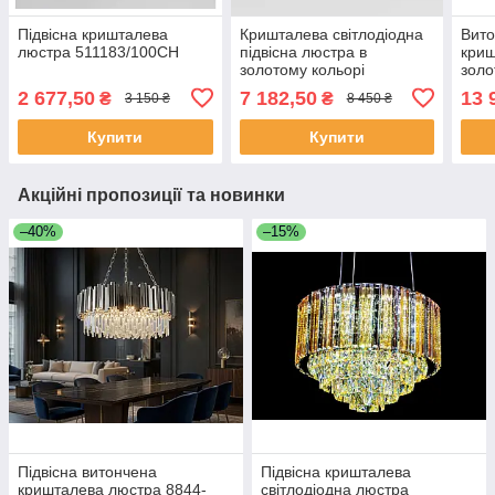
Підвісна кришталева
Кришталева світлодіодна
Вито
люстра 511183/100CH
підвісна люстра в
криш
золотому кольорі
золо
569/600GD
P70
2 677,50
7 182,50
13 
₴
₴
3 150 ₴
8 450 ₴
Купити
Купити
Акційні пропозиції та новинки
–40%
–15%
Підвісна витончена
Підвісна кришталева
кришталева люстра 8844-
світлодіодна люстра