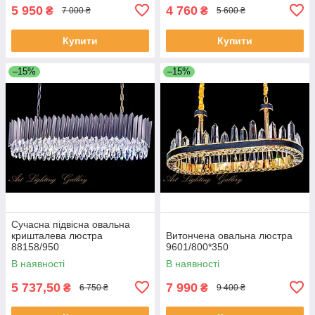
5 950
4 760
₴
₴
7 000 ₴
5 600 ₴
Купити
Купити
–15%
–15%
Сучасна підвісна овальна
кришталева люстра
Витончена овальна люстра
88158/950
9601/800*350
В наявності
В наявності
5 737,50
7 990
₴
₴
6 750 ₴
9 400 ₴