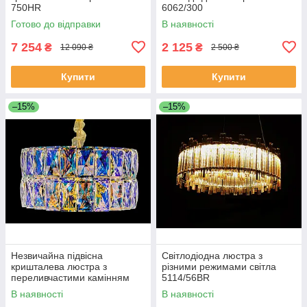
750HR
6062/300
Готово до відправки
В наявності
7 254
2 125
₴
₴
12 090 ₴
2 500 ₴
Купити
Купити
–15%
–15%
Незвичайна підвісна
Світлодіодна люстра з
кришталева люстра з
різними режимами світла
переливчастими камінням
5114/56BR
J028/500
В наявності
В наявності