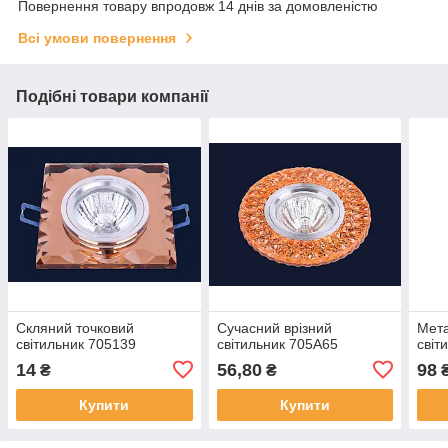
Повернення товару впродовж 14 днів за домовленістю
Всі умови повернення
Подібні товари компанії
Скляний точковий
Сучасний врізний
Мета
світильник 705139
світильник 705A65
світ
14
56,80
98
₴
₴
Купити
Купити