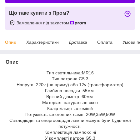
Що таке купити з Пром?
Замовлення під захистом
Опис
Характеристики
Доставка
Оплата
Умови п
Опис
Тип светильника:MR16
Тип патрона:G5.3
Напруга: 220v (на пряму) або 12v (трансформатор)
Глибина посадки: 55мм.
Врізний діаметр: 60мм.
Матеріал: натуральне скло
Колір кільця: алюміній
Потужність галогенних ламп: 20W,35W,50W
Світлодіодні та енергоощадні лампи можуть бути будь-якої
потужності.
Комплектація лампою: ні
У комплекті патрон G5.3