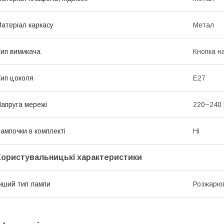
атеріал каркасу
Метал
ип вимикача
Кнопка на
ип цоколя
E27
апруга мережі
220~240
ампочки в комплекті
Ні
Користувальницькі характеристики
нший тип лампи
Розжарюв