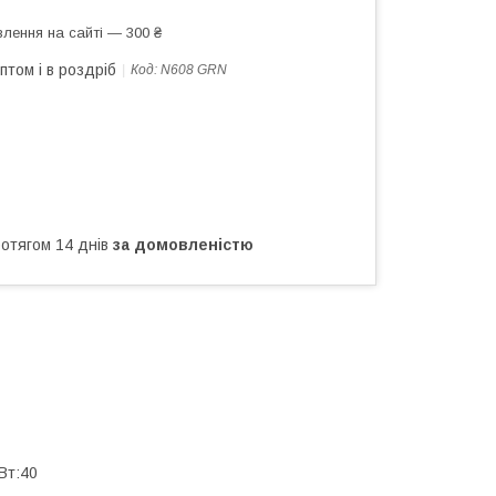
лення на сайті — 300 ₴
птом і в роздріб
Код:
N608 GRN
ротягом 14 днів
за домовленістю
Вт:40