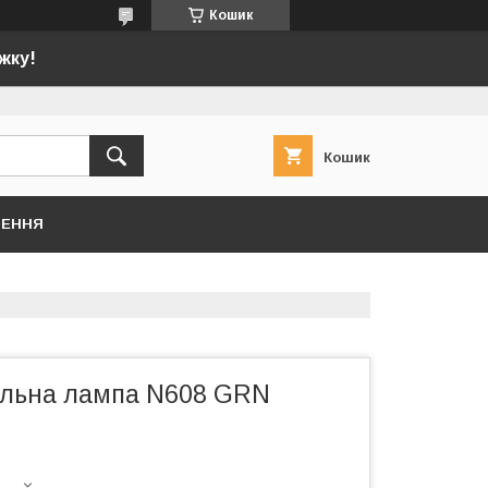
Кошик
жку!
Кошик
НЕННЯ
ільна лампа N608 GRN