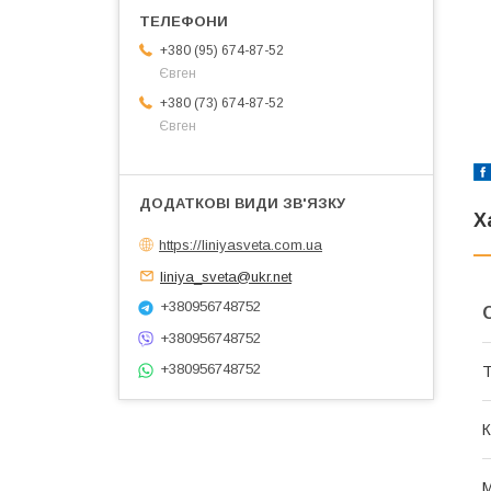
+380 (95) 674-87-52
Євген
+380 (73) 674-87-52
Євген
Х
https://liniyasveta.com.ua
liniya_sveta@ukr.net
+380956748752
+380956748752
+380956748752
Т
К
М