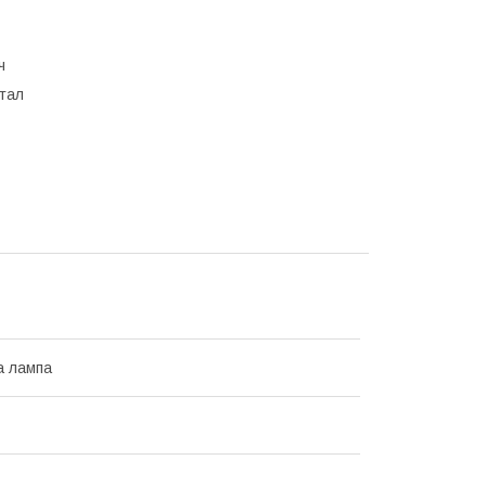
ч
етал
а лампа