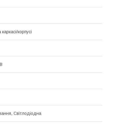
 каркасі/корпусі
 В
ання, Світлодіодна