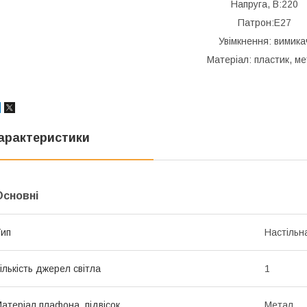
Напруга, В:220
Патрон:Е27
Увімкнення: вимика
Матеріал: пластик, м
арактеристики
Основні
ип
Настільн
ількість джерел світла
1
атеріал плафона, підвісок
Метал