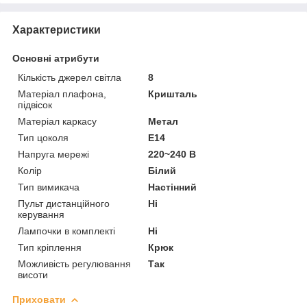
Характеристики
Основні атрибути
Кількість джерел світла
8
Матеріал плафона,
Кришталь
підвісок
Матеріал каркасу
Метал
Тип цоколя
E14
Напруга мережі
220~240 В
Колір
Білий
Тип вимикача
Настінний
Пульт дистанційного
Ні
керування
Лампочки в комплекті
Ні
Тип кріплення
Крюк
Можливість регулювання
Так
висоти
Приховати