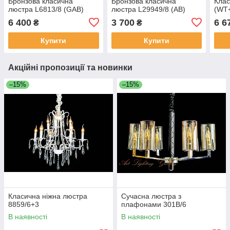
Бронзова класична
Бронзова класична
Клас
люстра L6813/8 (GAB)
люстра L29949/8 (AB)
(WT
6 400
3 700
6 6
₴
₴
Купити
Купити
Акційні пропозиції та новинки
–15%
–15%
Класична ніжна люстра
Сучасна люстра з
8859/6+3
плафонами 301B/6
В наявності
В наявності