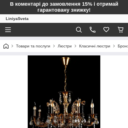
В коментарі до замовлення 15% і отримай
гарантовану знижку!
LiniyaSveta
Товари та послуги
Люстри
Класичні люстри
Брон