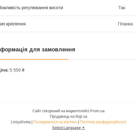
ожливість регулювання висоти
Так
ип кріплення
Планка
нформація для замовлення
іна:
5 550 ₴
Сайт створений на маркетплейсі
Prom.ua
Продавець на Bigl.ua
LiniyaSveta |
Поскаржитися на контент
|
Політика конфіденційності
Select Language
▼