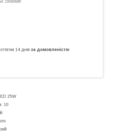
од:
1908/6BK
ротягом 14 днів
за домовленістю
 LED 25W
а: 10
ий
кло
орий