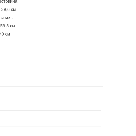
рестовина
 39,6 см
ється.
59,8 см
40 см
в