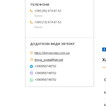
+380 (95) 674-87-52
Євген
+380 (73) 674-87-52
Євген
https://liniyasveta.com.ua
Х
liniya_sveta@ukr.net
+380956748752
+380956748752
+380956748752
М
М