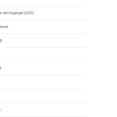
і світлодіоди (LED)
коля
 В
й
й