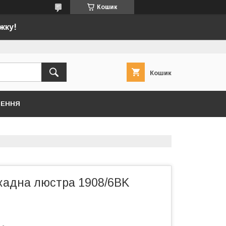
Кошик
жку!
Кошик
НЕННЯ
скадна люстра 1908/6BK