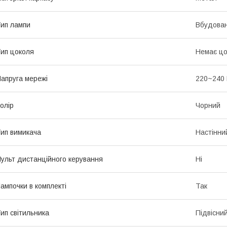
ип лампи
Вбудован
ип цоколя
Немає цо
апруга мережі
220~240
олір
Чорний
ип вимикача
Настінни
ульт дистанційного керування
Ні
ампочки в комплекті
Так
ип світильника
Підвісни