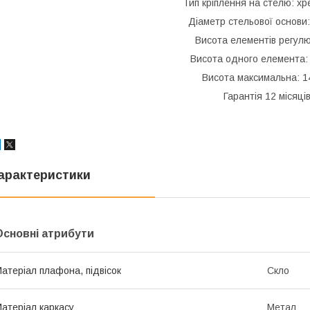
Тип кріплення на стелю: х
Діаметр стельової основи:
Висота елементів регулю
Висота одного елемента: 
Висота максимальна: 1
Гарантія 12 місяці
арактеристики
Основні атрибути
атеріал плафона, підвісок
Скло
атеріал каркасу
Метал