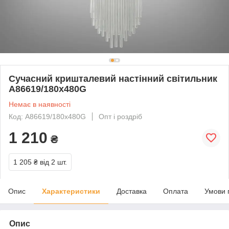
Сучасний кришталевий настінний світильник
A86619/180x480G
Немає в наявності
Код: A86619/180x480G
Опт і роздріб
1 210
₴
1 205 ₴
від 2 шт.
Опис
Характеристики
Доставка
Оплата
Умови 
Опис