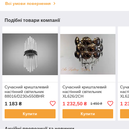
Всі умови повернення
Подібні товари компанії
Сучасний кришталевий
Сучасний кришталевий
Суча
настінний світильник
настінний світильник
наст
88016/D230x550BHR
XL626/2CH
XL6
1 183
1 232,50
1 2
₴
₴
1 450 ₴
Купити
Купити
Акційні пропозиції та новинки