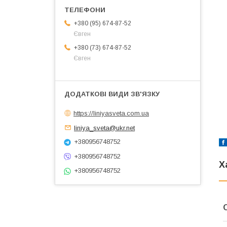
+380 (95) 674-87-52
Євген
+380 (73) 674-87-52
Євген
https://liniyasveta.com.ua
liniya_sveta@ukr.net
+380956748752
+380956748752
Х
+380956748752