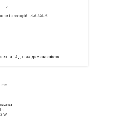
птом і в роздріб
Код:
8951/S
ротягом 14 днів
за домовленістю
6 mm
 планка
 lm
12 W