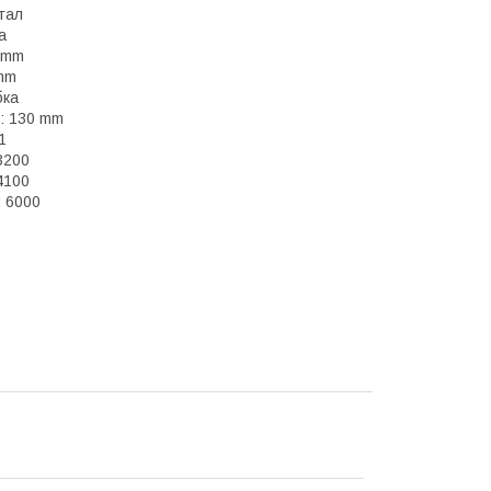
тал
ка
 mm
mm
бка
: 130 mm
1
3200
4100
: 6000