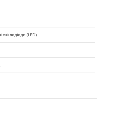
і світлодіоди (LED)
а