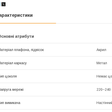
арактеристики
Основні атрибути
атеріал плафона, підвісок
Акрил
атеріал каркасу
Метал
ип цоколя
Немає цо
апруга мережі
220~240
ип вимикача
Настінни