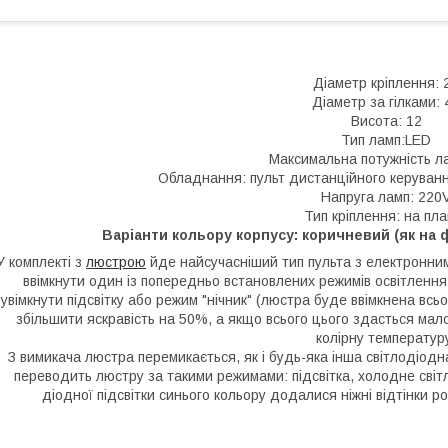
Діаметр кріплення: 
Діаметр за гілками: 
Висота: 12
Тип ламп:LED
Максимальна потужність л
Обладнання: пульт дистанційного керуванн
Напруга ламп: 220
Тип кріплення: на пла
Варіанти кольору корпусу: коричневий (як на ф
У комплекті з
люстрою
йде найсучасніший тип пульта з електронним
ввімкнути один із попередньо встановлених режимів освітлення
увімкнути підсвітку або режим "нічник" (люстра буде ввімкнена вс
збільшити яскравість на 50%, а якщо всього цього здасться мал
колірну температур
З вимикача люстра перемикається, як і будь-яка інша світлодіод
переводить люстру за такими режимами: підсвітка, холодне світл
діодної підсвітки синього кольору додалися ніжні відтінки р