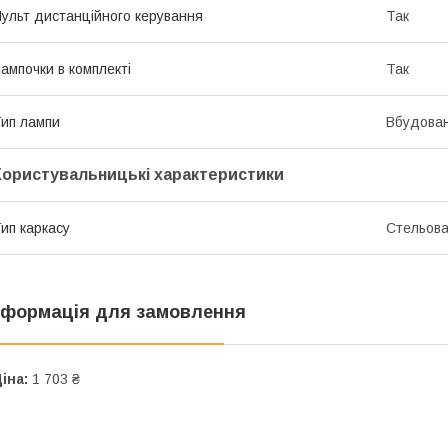
ульт дистанційного керування
Так
ампочки в комплекті
Так
ип лампи
Вбудован
Користувальницькі характеристики
ип каркасу
Стельов
нформація для замовлення
іна:
1 703 ₴