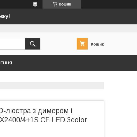
Кошик
жку!
Кошик
НЕННЯ
D-люстра з димером і
X2400/4+1S CF LED 3color