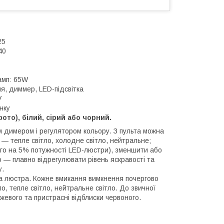
25
40
амп: 65W
я, диммер, LED-підсвітка
V
нку
ото), білий, сірий або чорний.
 димером і регулятором кольору. З пульта можна
 — тепле світло, холодне світло, нейтральне;
ього на 5% потужності LED-люстри), зменшити або
о — плавно відрегулювати рівень яскравості та
у.
на люстра. Кожне вмикання вимкнення почергово
о, тепле світло, нейтральне світло. До звичної
ожевого та пристрасні відблиски червоного.