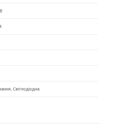
 В
й
ання, Світлодіодна