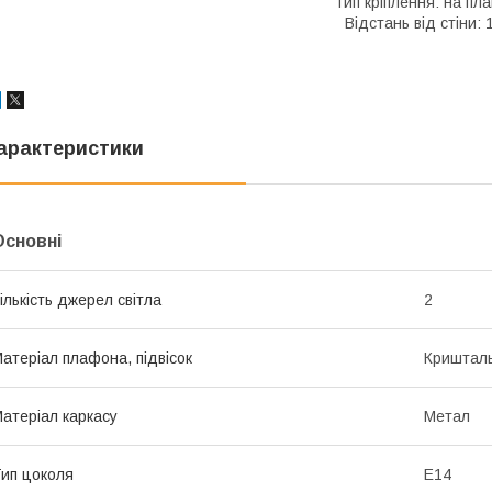
Тип кріплення: на пла
Відстань від стіни: 
арактеристики
Основні
ількість джерел світла
2
атеріал плафона, підвісок
Криштал
атеріал каркасу
Метал
ип цоколя
E14