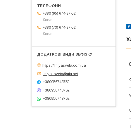
+380 (95) 674-87-52
Євген
+380 (73) 674-87-52
Євген
Х
https://liniyasveta.com.ua
liniya_sveta@ukr.net
К
+380956748752
+380956748752
М
+380956748752
М
Т