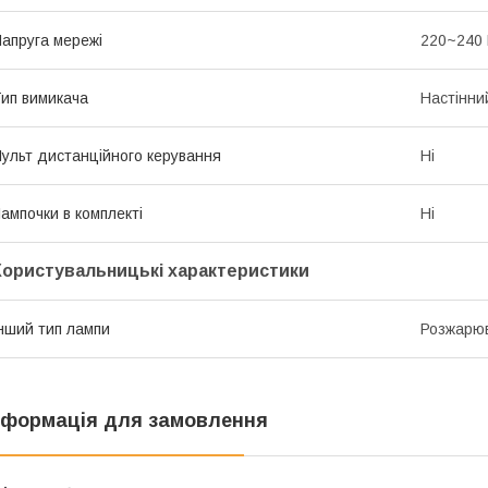
апруга мережі
220~240
ип вимикача
Настінни
ульт дистанційного керування
Ні
ампочки в комплекті
Ні
Користувальницькі характеристики
нший тип лампи
Розжарюв
нформація для замовлення