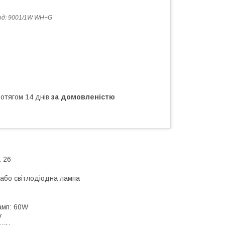
од:
9001/1W WH+G
ротягом 14 днів
за домовленістю
 26
або світлодіодна лампа
амп: 60W
V