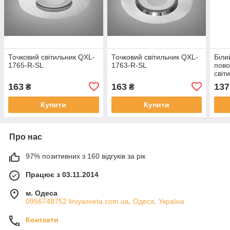
Точковий світильник QXL-
Точковий світильник QXL-
Біли
1765-R-SL
1763-R-SL
пово
світ
S-W
163
163
137
₴
₴
Купити
Купити
Про нас
97% позитивних з 160 відгуків за рік
Працює з 03.11.2014
м. Одеса
0956748752 liniyasveta.com.ua, Одеса, Україна
Контакти