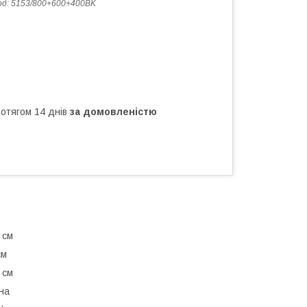
од:
5153/800+600+400BK
ротягом 14 днів
за домовленістю
 см
см
 см
на