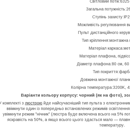
Світловий потік:6325
Загальна потужність:2
Ступінь захисту:IP2
Можливість регулювання в
Пульт дистанційного керу
Тип кріплення:монтажна 
Матеріал каркаса:ме
Матеріал плафона, підвіс
Діаметр плафона:80 см, 60 
Тип покриття:фарб
Довжина монтажної планк
Колірна температура:3200K, 4
Варіанти кольору корпусу: чорний (як на фото), зо
У комплекті з
люстрою
йде найсучасніший тип пульта з електронним
ввімкнути один із попередньо встановлених режимів освітлення
увімкнути режим "нічник" (люстра буде включена всього на 5% п
яскравість на 50%, а якщо всього цього здасться мало — плавн
температуру.