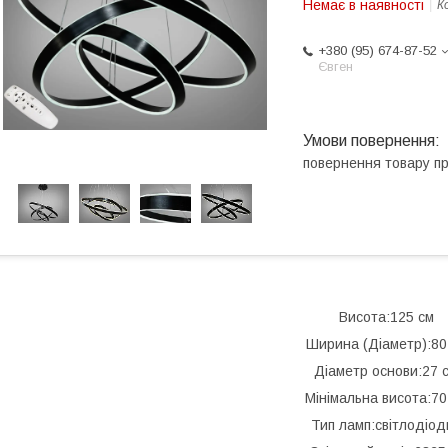
Немає в наявності
К
+380 (95) 674-87-52
Євген
повернення товару п
Висота:125 см
Ширина (Діаметр):80
Діаметр основи:27 
Мінімальна висота:70
Тип ламп:світлодіод