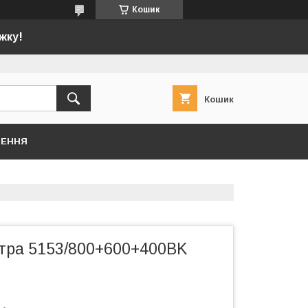
Кошик
жку!
Кошик
НЕННЯ
тра 5153/800+600+400BK