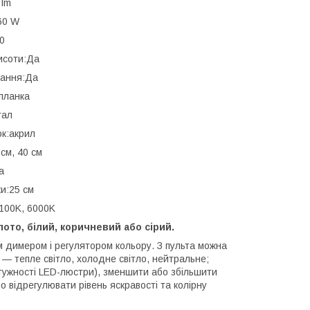
 lm
60 W
0
исоти:Да
вання:Да
планка
тал
ок:акрил
см, 40 см
а
и:25 см
100K, 6000K
лото, білий, коричневий або сірий.
 димером і регулятором кольору. З пульта можна
 — тепле світло, холодне світло, нейтральне;
отужності LED-люстри), зменшити або збільшити
о відрегулювати рівень яскравості та колірну