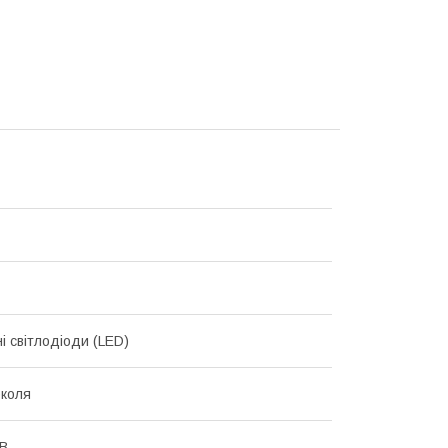
і світлодіоди (LED)
коля
 В