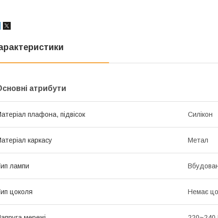
арактеристики
Основні атрибути
атеріал плафона, підвісок
Силікон
атеріал каркасу
Метал
ип лампи
Вбудован
ип цоколя
Немає цо
апруга мережі
220~240