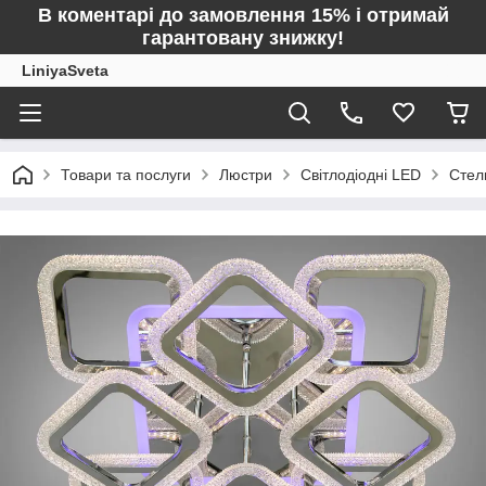
В коментарі до замовлення 15% і отримай
гарантовану знижку!
LiniyaSveta
Товари та послуги
Люстри
Світлодіодні LED
Стел