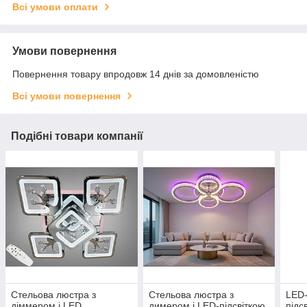
Всі умови оплати
Умови повернення
Повернення товару впродовж 14 днів за домовленістю
Всі умови повернення
Подібні товари компанії
Стельова люстра з
Стельова люстра з
LED-
діммером і LED
димером і LED-підсвіткою
підс