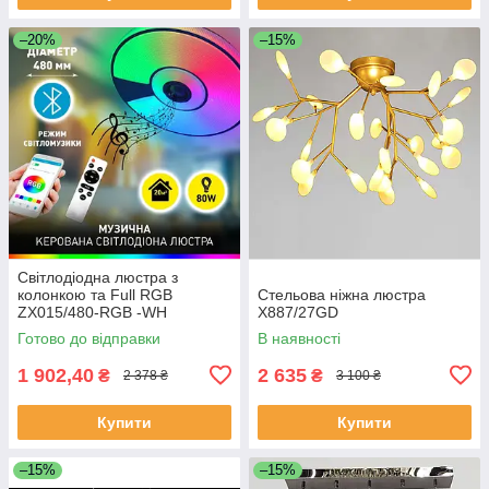
–20%
–15%
Світлодіодна люстра з
колонкою та Full RGB
Стельова ніжна люстра
ZX015/480-RGB -WH
X887/27GD
Готово до відправки
В наявності
1 902,40
2 635
₴
₴
2 378 ₴
3 100 ₴
Купити
Купити
–15%
–15%