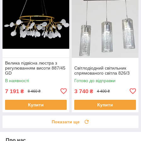
Велика підвісна люстра з
регулюванням висоти 887/45
Світлодіодний світильник
GD
спрямованого світла 826/3
В наявності
Готово до відправки
7 191
3 740
₴
₴
8 460 ₴
4 400 ₴
Купити
Купити
Показати ще
Про нас