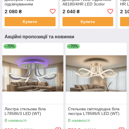
підсвічуванням
A8180/4HR LED 3color
HR L
S8157/4+1HR LED 3color
dimmer
2 080
2 040
2 1
₴
₴
dimmer
Купити
Купити
Акційні пропозиції та новинки
–70%
–70%
Люстра стельова біла
Стельова світлодіодна біла
L78586/3 LED (WT)
люстра L78586/5 LED (WT)
В наявності
В наявності