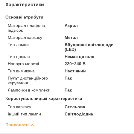
Характеристики
Основні атрибути
Матеріал плафона,
Акрил
підвісок
Матеріал каркасу
Метал
Тип лампи
Вбудовані світлодіоди
(LED)
Тип цоколя
Немає цоколя
Напруга мережі
220~240 В
Тип вимикача
Настінний
Пульт дистанційного
Так
керування
Лампочки в комплекті
Так
Користувальницькі характеристики
Тип каркасу
Стельова
Інший тип лампи
Світлодіодна
Приховати