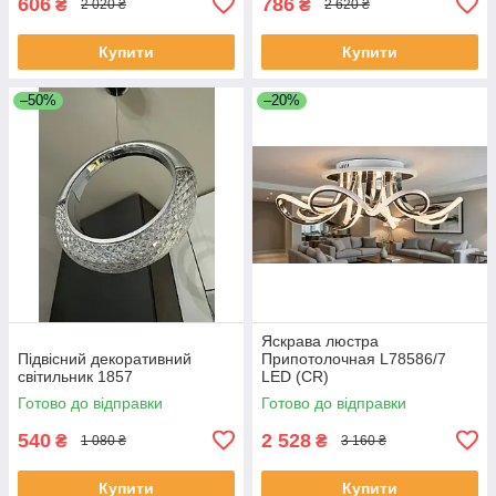
606
786
₴
₴
2 020 ₴
2 620 ₴
Купити
Купити
–50%
–20%
Яскрава люстра
Підвісний декоративний
Припотолочная L78586/7
світильник 1857
LED (CR)
Готово до відправки
Готово до відправки
540
2 528
₴
₴
1 080 ₴
3 160 ₴
Купити
Купити